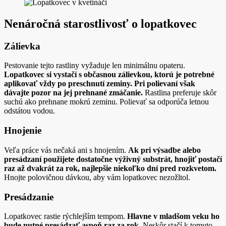
Nenáročná starostlivosť o lopatkovec
Zálievka
Pestovanie tejto rastliny vyžaduje len minimálnu opateru.
Lopatkovec si vystačí s občasnou zálievkou, ktorú je potrebné
aplikovať vždy po preschnutí zeminy. Pri polievaní však
dávajte pozor na jej prehnané zmáčanie.
Rastlina preferuje skôr
suchú ako prehnane mokrú zeminu. Polievať sa odporúča letnou
odstátou vodou.
Hnojenie
Veľa práce vás nečaká ani s hnojením.
Ak pri výsadbe alebo
presádzaní použijete dostatočne výživný substrát, hnojiť postačí
raz až dvakrát za rok, najlepšie niekoľko dní pred rozkvetom.
Hnojte polovičnou dávkou, aby vám lopatkovec nezožltol.
Presádzanie
Lopatkovec rastie rýchlejším tempom.
Hlavne v mladšom veku ho
bude nutné presádzať aspoň raz za rok.
Neskôr stačí k tomuto