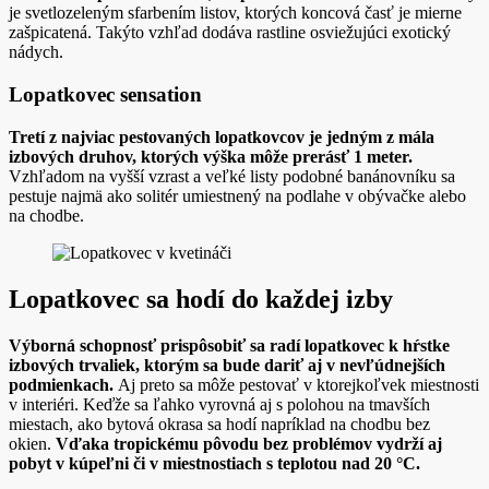
je svetlozeleným sfarbením listov, ktorých koncová časť je mierne
zašpicatená. Takýto vzhľad dodáva rastline osviežujúci exotický
nádych.
Lopatkovec sensation
Tretí z najviac pestovaných lopatkovcov je jedným z mála
izbových druhov, ktorých výška môže prerásť 1 meter.
Vzhľadom na vyšší vzrast a veľké listy podobné banánovníku sa
pestuje najmä ako solitér umiestnený na podlahe v obývačke alebo
na chodbe.
Lopatkovec sa hodí do každej izby
Výborná schopnosť prispôsobiť sa radí lopatkovec k hŕstke
izbových trvaliek, ktorým sa bude dariť aj v nevľúdnejších
podmienkach.
Aj preto sa môže pestovať v ktorejkoľvek miestnosti
v interiéri. Keďže sa ľahko vyrovná aj s polohou na tmavších
miestach, ako bytová okrasa sa hodí napríklad na chodbu bez
okien.
Vďaka tropickému pôvodu bez problémov vydrží aj
pobyt v kúpeľni či v miestnostiach s teplotou nad 20 °C.