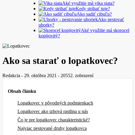
Aké využitie má vika siata?
Kedy strihať tuje?
Ako sadiť cibuľu?
Ako pestovať
uhorky?
Aké využitie má skorocel
kopijovitý?
Ako sa starať o lopatkovec?
Redakcia
-
29. októbra 2021
-
20552. zobrazení
Obsah článku
Lopatkovec v pôvodných podmienkach
Lopatkovec ako izbová rastlina u nás
Čo je pre lopatkovec charakteristické?
Najviac pestované druhy lopatkovca