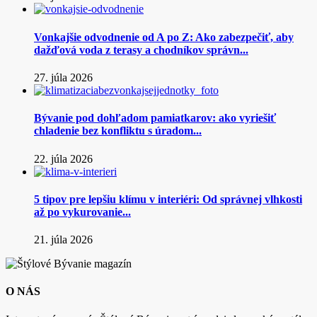
Vonkajšie odvodnenie od A po Z: Ako zabezpečiť, aby
dažďová voda z terasy a chodníkov správn...
27. júla 2026
Bývanie pod dohľadom pamiatkarov: ako vyriešiť
chladenie bez konfliktu s úradom...
22. júla 2026
5 tipov pre lepšiu klímu v interiéri: Od správnej vlhkosti
až po vykurovanie...
21. júla 2026
O NÁS