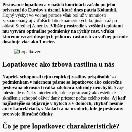
Pestovanie lopatkovca v našich končinách začalo po jeho
privezení do Európy z území, ktoré dnes patria Kolumbii.
Hojný výskyt vo voľnej prírode však bol už v minulosti
zaznamenaný aj v ďalších latinskoamerických krajinách až po
oblasti Strednej Ameriky.
Vlhšie prostredie s vyššími teplotami
mu vytvára optimálne podmienky na rýchly rast, vďaka
ktorému vzrast dospelých jedincov rastúcich vo voľnej prírode
dosahuje viac ako 1 meter.
Lopatkovec ako izbová rastlina u nás
Napriek schopnosti tejto tropickej rastliny prispôsobiť sa
podmienkam v miernom pásme sa lopatkovec ako celoročne
pestovaná okrasná trvalka zdobiaca záhrady neuchytil.
Svoje
miesto ale našiel v interiéroch, kde je pestovaný ako estetické
skrášlenie schopné oživiť daný priestor počas celého roka.
Aj keď
najčastejšie sa objavuje v bytoch a v domoch, chýbať nesmie
ani v kanceláriách, v školách a na úradoch, kde je pestovaný
pre svoje filtračné účinky.
Čo je pre lopatkovec charakteristické?