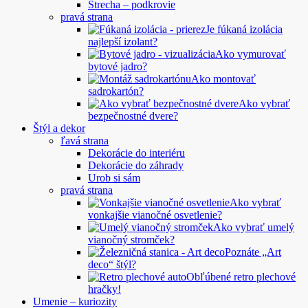
Strecha – podkrovie
pravá strana
Je fúkaná izolácia
najlepší izolant?
Ako vymurovať
bytové jadro?
Ako montovať
sadrokartón?
Ako vybrať
bezpečnostné dvere?
Štýl a dekor
ľavá strana
Dekorácie do interiéru
Dekorácie do záhrady
Urob si sám
pravá strana
Ako vybrať
vonkajšie vianočné osvetlenie?
Ako vybrať umelý
vianočný stromček?
Poznáte „Art
deco“ štýl?
Obľúbené retro plechové
hračky!
Umenie – kuriozity