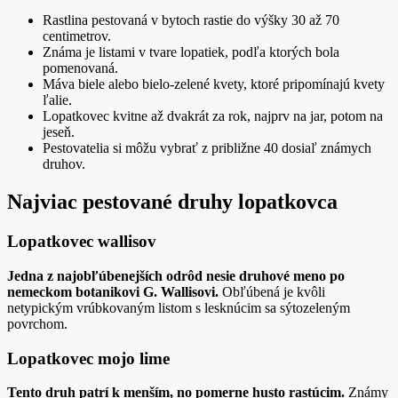
Rastlina pestovaná v bytoch rastie do výšky 30 až 70
centimetrov.
Známa je listami v tvare lopatiek, podľa ktorých bola
pomenovaná.
Máva biele alebo bielo-zelené kvety, ktoré pripomínajú kvety
ľalie.
Lopatkovec kvitne až dvakrát za rok, najprv na jar, potom na
jeseň.
Pestovatelia si môžu vybrať z približne 40 dosiaľ známych
druhov.
Najviac pestované druhy lopatkovca
Lopatkovec wallisov
Jedna z najobľúbenejších odrôd nesie druhové meno po
nemeckom botanikovi G. Wallisovi.
Obľúbená je kvôli
netypickým vrúbkovaným listom s lesknúcim sa sýtozeleným
povrchom.
Lopatkovec mojo lime
Tento druh patrí k menším, no pomerne husto rastúcim.
Známy