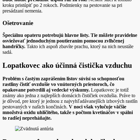
kroku pristúpiť po 2 rokoch. Podmienky na pestovanie sa pri
presádzaní nemenia.
Ošetrovanie
Špeciálnu opateru potrebujú hlavne listy. Tie môžete pravidelne
osviežovať jednoduchým poutieraním pomocou zvlhčenej
handričky.
Takto ich aspoň zbavíte prachu, ktorý na nich neustále
sadá.
Lopatkovec ako účinná čistička vzduchu
Problém s častým zaprášením listov súvisí so schopnosťou
rastliny čistiť ovzdušie vo vnútorných priestoroch, čo
opakovane potvrdili aj vedecké výskumy.
Lopatkovec je totiž
známy ako jedna z najlepších domácich čističiek ovzdušia. Práve to
je dôvod, pre ktorý je jednou z najvyhľadávanejších izbových rastlín
pestovaných v našich končinách.
V noci však vylučuje väčšie
množstvá oxidu uhličitého, takže s počtom kvetináčov v spálni
to radšej nepreháňajte.