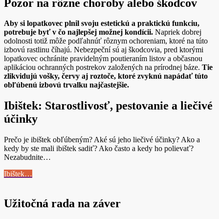
Pozor na rôzne choroby alebo škodcov
Aby si lopatkovec plnil svoju estetickú a praktickú funkciu,
potrebuje byť v čo najlepšej možnej kondícii.
Napriek dobrej
odolnosti totiž môže podľahnúť rôznym ochoreniam, ktoré na túto
izbovú rastlinu číhajú. Nebezpeční sú aj škodcovia, pred ktorými
lopatkovec ochránite pravidelným poutieraním listov a občasnou
aplikáciou ochranných postrekov založených na prírodnej báze.
Tie
zlikvidujú vošky, červy aj roztoče, ktoré zvyknú napádať túto
obľúbenú izbovú trvalku najčastejšie.
Ibištek: Starostlivosť, pestovanie a liečivé
účinky
Prečo je ibištek obľúbeným? Aké sú jeho liečivé účinky? Ako a
kedy by ste mali ibištek sadiť? Ako často a kedy ho polievať?
Nezabudnite…
Ibištek…
Užitočná rada na záver