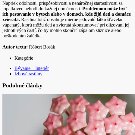
Napriek odolnosti, prispôsobivosti a nenáročnej starostlivosti sa
lopatkovec nehodí do každej domácnosti.
Problémom môže byť
ich pestovanie v bytoch alebo v domoch, kde žijú deti a domáce
zvieratá.
Rastlina totiž obsahuje mierne jedovatú látku šťavelan
vápenatý, ktorú môžu deti a zvieratá skonzumovať pri olizovaní jej
jednotlivých častí, čo by mohlo skončiť zápalom sliznice alebo
poškodením žalúdka.
Autor textu:
Róbert Bosák
Kategórie
Bývanie – Interiér
Izbové rastliny
Podobné články