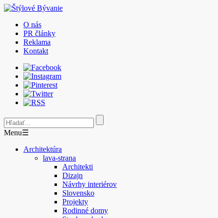
O nás
PR články
Reklama
Kontakt
Menu
☰
Architektúra
lava-strana
Architekti
Dizajn
Návrhy interiérov
Slovensko
Projekty
Rodinné domy