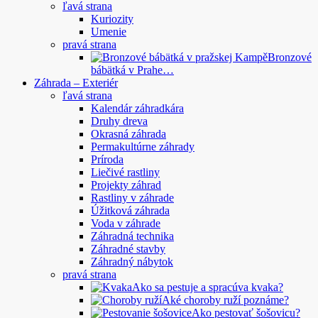
ľavá strana
Kuriozity
Umenie
pravá strana
Bronzové
bábätká v Prahe…
Záhrada – Exteriér
ľavá strana
Kalendár záhradkára
Druhy dreva
Okrasná záhrada
Permakultúrne záhrady
Príroda
Liečivé rastliny
Projekty záhrad
Rastliny v záhrade
Úžitková záhrada
Voda v záhrade
Záhradná technika
Záhradné stavby
Záhradný nábytok
pravá strana
Ako sa pestuje a spracúva kvaka?
Aké choroby ruží poznáme?
Ako pestovať šošovicu?