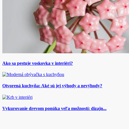
Ako sa pestuje voskovka v interiéri?
Otvorená kuchyňa: Aké sú jej výhody a nevýhody?
Vykurovanie drevom ponúka veľa možností: dizajn...