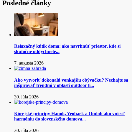
Posledné články
Relaxačný kútik doma: ako navrhnúť priestor, kde si
skutočne oddýchnete...
7. augusta 2026
Ako vytvoriť dokonalú vonkajšiu obývačku? Nechajte sa
inšpirovať trendmi v oblasti outdoor li...
30. júla 2026
Kórejské princípy Hanok, Yeobaek a Ondol: ako vniesť
harmóniu do slovenského domova...
30. júla 2026