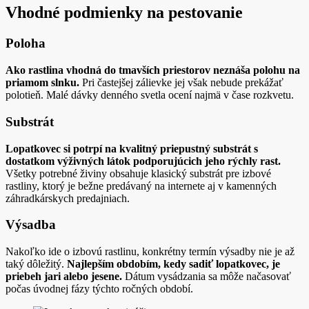
Vhodné podmienky na pestovanie
Poloha
Ako rastlina vhodná do tmavších priestorov neznáša polohu na
priamom slnku.
Pri častejšej zálievke jej však nebude prekážať
polotieň. Malé dávky denného svetla ocení najmä v čase rozkvetu.
Substrát
Lopatkovec si potrpí na kvalitný priepustný substrát s
dostatkom výživných látok podporujúcich jeho rýchly rast.
Všetky potrebné živiny obsahuje klasický substrát pre izbové
rastliny, ktorý je bežne predávaný na internete aj v kamenných
záhradkárskych predajniach.
Výsadba
Nakoľko ide o izbovú rastlinu, konkrétny termín výsadby nie je až
taký dôležitý.
Najlepším obdobím, kedy sadiť lopatkovec, je
priebeh jari alebo jesene.
Dátum vysádzania sa môže načasovať
počas úvodnej fázy týchto ročných období.