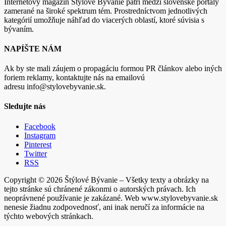
Internetový magazín Štýlové Bývanie patrí medzi slovenské portály
zamerané na široké spektrum tém. Prostredníctvom jednotlivých
kategórií umožňuje náhľad do viacerých oblastí, ktoré súvisia s
bývaním.
NAPÍŠTE NÁM
Ak by ste mali záujem o propagáciu formou PR článkov alebo iných
foriem reklamy, kontaktujte nás na emailovú
adresu info@stylovebyvanie.sk.
Sledujte nás
Facebook
Instagram
Pinterest
Twitter
RSS
Copyright © 2026 Štýlové Bývanie – Všetky texty a obrázky na
tejto stránke sú chránené zákonmi o autorských právach. Ich
neoprávnené používanie je zakázané. Web www.stylovebyvanie.sk
nenesie žiadnu zodpovednosť, ani inak neručí za informácie na
týchto webových stránkach.