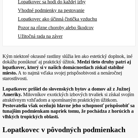
Lopatkovec sa hodí do každej izby
Vhodné podmienky na pestovanie
Lopatkovec ako účinná čistička vzduchu
Pozor na rôzne choroby alebo škodcov
Užitočná rada na záver
Kým niektoré okrasné rastliny slúžia len ako estetický doplnok, iné
dokážu ponúknuť aj praktický úžitok.
Medzi tieto druhy patrí aj
lopatkovec, ktorý si v našich domácnostiach získal stabilné
miesto.
A to najmä vďaka svojej prispôsobivosti a nenáročnej
starostlivosti.
Lopatkovec prišiel do slovenských bytov a domov až z Južnej
Ameriky.
Milovníkov exotických izbových trvaliek si získal svojím
atraktívnym vzhľadom a spomínaným praktickým úžitkom.
Pestovatelia však oceňujú hlavne jeho schopnosť prispôsobiť sa
tunajším podmienkam napriek tomu, že pochádza z horúcich a
vlhkých tropických oblastí.
Lopatkovec v pôvodných podmienkach