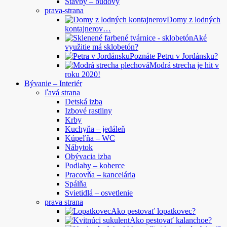
Stavby – budovy
prava-strana
Domy z lodných
kontajnerov…
Aké
využitie má sklobetón?
Poznáte Petru v Jordánsku?
Modrá strecha je hit v
roku 2020!
Bývanie – Interiér
ľavá strana
Detská izba
Izbové rastliny
Krby
Kuchyňa – jedáleň
Kúpeľňa – WC
Nábytok
Obývacia izba
Podlahy – koberce
Pracovňa – kancelária
Spálňa
Svietidlá – osvetlenie
prava strana
Ako pestovať lopatkovec?
Ako pestovať kalanchoe?