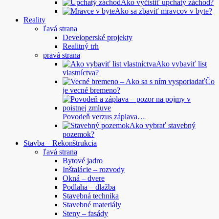
Ako vyčistiť upchatý záchod?
Ako sa zbaviť mravcov v byte?
Reality
ľavá strana
Developerské projekty
Realitný trh
pravá strana
Ako vybaviť list
vlastníctva?
Čo
je vecné bremeno?
Povodeň verzus záplava…
Ako vybrať stavebný
pozemok?
Stavba – Rekonštrukcia
ľavá strana
Bytové jadro
Inštalácie – rozvody
Okná – dvere
Podlaha – dlažba
Stavebná technika
Stavebné materiály
Steny – fasády