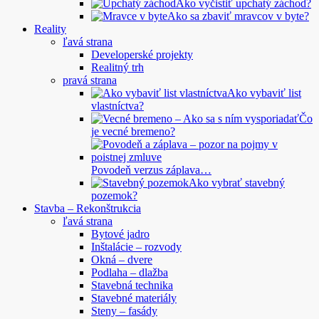
Ako vyčistiť upchatý záchod?
Ako sa zbaviť mravcov v byte?
Reality
ľavá strana
Developerské projekty
Realitný trh
pravá strana
Ako vybaviť list
vlastníctva?
Čo
je vecné bremeno?
Povodeň verzus záplava…
Ako vybrať stavebný
pozemok?
Stavba – Rekonštrukcia
ľavá strana
Bytové jadro
Inštalácie – rozvody
Okná – dvere
Podlaha – dlažba
Stavebná technika
Stavebné materiály
Steny – fasády