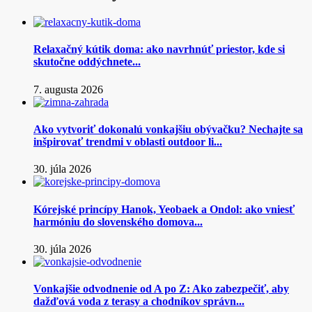
Relaxačný kútik doma: ako navrhnúť priestor, kde si
skutočne oddýchnete...
7. augusta 2026
Ako vytvoriť dokonalú vonkajšiu obývačku? Nechajte sa
inšpirovať trendmi v oblasti outdoor li...
30. júla 2026
Kórejské princípy Hanok, Yeobaek a Ondol: ako vniesť
harmóniu do slovenského domova...
30. júla 2026
Vonkajšie odvodnenie od A po Z: Ako zabezpečiť, aby
dažďová voda z terasy a chodníkov správn...