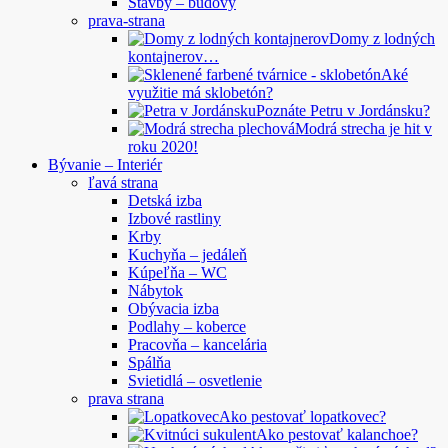
Stavby – budovy
prava-strana
Domy z lodných
kontajnerov…
Aké
využitie má sklobetón?
Poznáte Petru v Jordánsku?
Modrá strecha je hit v
roku 2020!
Bývanie – Interiér
ľavá strana
Detská izba
Izbové rastliny
Krby
Kuchyňa – jedáleň
Kúpeľňa – WC
Nábytok
Obývacia izba
Podlahy – koberce
Pracovňa – kancelária
Spálňa
Svietidlá – osvetlenie
prava strana
Ako pestovať lopatkovec?
Ako pestovať kalanchoe?