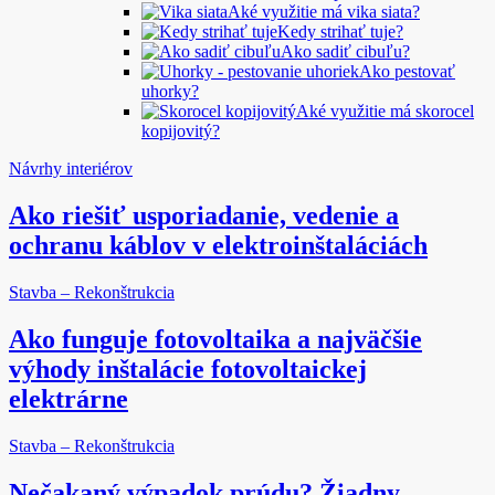
Aké využitie má vika siata?
Kedy strihať tuje?
Ako sadiť cibuľu?
Ako pestovať
uhorky?
Aké využitie má skorocel
kopijovitý?
Návrhy interiérov
Ako riešiť usporiadanie, vedenie a
ochranu káblov v elektroinštaláciách
Stavba – Rekonštrukcia
Ako funguje fotovoltaika a najväčšie
výhody inštalácie fotovoltaickej
elektrárne
Stavba – Rekonštrukcia
Nečakaný výpadok prúdu? Žiadny