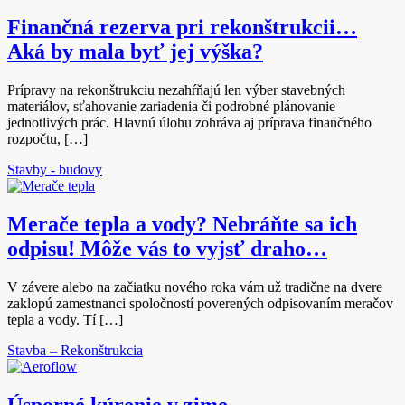
Finančná rezerva pri rekonštrukcii…
Aká by mala byť jej výška?
Prípravy na rekonštrukciu nezahŕňajú len výber stavebných
materiálov, sťahovanie zariadenia či podrobné plánovanie
jednotlivých prác. Hlavnú úlohu zohráva aj príprava finančného
rozpočtu, […]
Stavby - budovy
Merače tepla a vody? Nebráňte sa ich
odpisu! Môže vás to vyjsť draho…
V závere alebo na začiatku nového roka vám už tradične na dvere
zaklopú zamestnanci spoločností poverených odpisovaním meračov
tepla a vody. Tí […]
Stavba – Rekonštrukcia
Úsporné kúrenie v zime