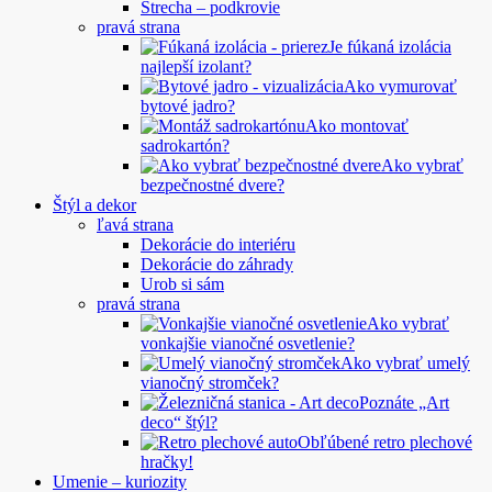
Strecha – podkrovie
pravá strana
Je fúkaná izolácia
najlepší izolant?
Ako vymurovať
bytové jadro?
Ako montovať
sadrokartón?
Ako vybrať
bezpečnostné dvere?
Štýl a dekor
ľavá strana
Dekorácie do interiéru
Dekorácie do záhrady
Urob si sám
pravá strana
Ako vybrať
vonkajšie vianočné osvetlenie?
Ako vybrať umelý
vianočný stromček?
Poznáte „Art
deco“ štýl?
Obľúbené retro plechové
hračky!
Umenie – kuriozity