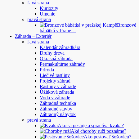
ľavá strana
Kuriozity
Umenie
pravá strana
Bronzové
bábätká v Prahe…
Záhrada – Exteriér
ľavá strana
Kalendár záhradkára
Druhy dreva
Okrasná záhrada
Permakultúrne záhrady
Príroda
Liečivé rastliny
Projekty záhrad
Rastliny v záhrade
Úžitková záhrada
Voda v záhrade
Záhradná technika
Záhradné stavby
Záhradný nábytok
pravá strana
Ako sa pestuje a spracúva kvaka?
Aké choroby ruží poznáme?
Ako pestovať šošovicu?