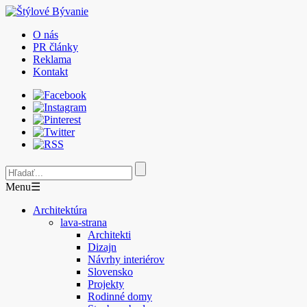
O nás
PR články
Reklama
Kontakt
Menu
☰
Architektúra
lava-strana
Architekti
Dizajn
Návrhy interiérov
Slovensko
Projekty
Rodinné domy