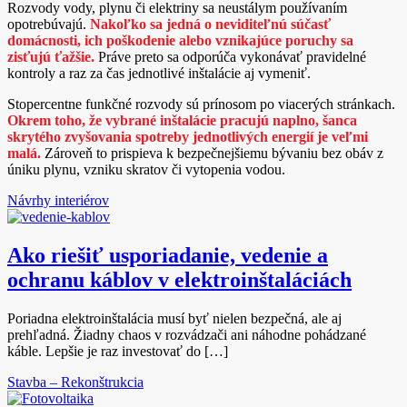
Rozvody vody, plynu či elektriny sa neustálym používaním
opotrebúvajú.
Nakoľko sa jedná o neviditeľnú súčasť
domácnosti, ich poškodenie alebo vznikajúce poruchy sa
zisťujú ťažšie.
Práve preto sa odporúča vykonávať pravidelné
kontroly a raz za čas jednotlivé inštalácie aj vymeniť.
Stopercentne funkčné rozvody sú prínosom po viacerých stránkach.
Okrem toho, že vybrané inštalácie pracujú naplno, šanca
skrytého zvyšovania spotreby jednotlivých energií je veľmi
malá.
Zároveň to prispieva k bezpečnejšiemu bývaniu bez obáv z
úniku plynu, vzniku skratov či vytopenia vodou.
Návrhy interiérov
Ako riešiť usporiadanie, vedenie a
ochranu káblov v elektroinštaláciách
Poriadna elektroinštalácia musí byť nielen bezpečná, ale aj
prehľadná. Žiadny chaos v rozvádzači ani náhodne pohádzané
káble. Lepšie je raz investovať do […]
Stavba – Rekonštrukcia