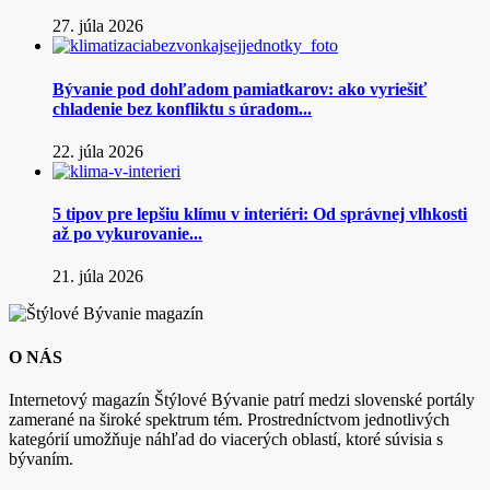
27. júla 2026
Bývanie pod dohľadom pamiatkarov: ako vyriešiť
chladenie bez konfliktu s úradom...
22. júla 2026
5 tipov pre lepšiu klímu v interiéri: Od správnej vlhkosti
až po vykurovanie...
21. júla 2026
O NÁS
Internetový magazín Štýlové Bývanie patrí medzi slovenské portály
zamerané na široké spektrum tém. Prostredníctvom jednotlivých
kategórií umožňuje náhľad do viacerých oblastí, ktoré súvisia s
bývaním.