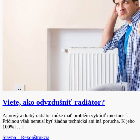
Viete, ako odvzdušniť radiátor?
Aj nový a drahý radiátor môže mať problém vykúriť miestnosť.
Príčinou však nemusí byť žiadna technická ani iná porucha. K jeho
100% […]
Stavba – Rekonštrukcia