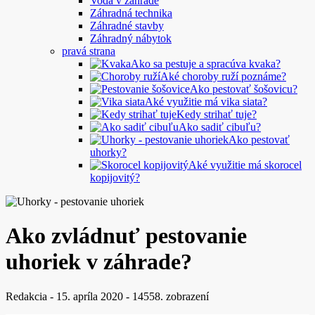
Voda v záhrade
Záhradná technika
Záhradné stavby
Záhradný nábytok
pravá strana
Ako sa pestuje a spracúva kvaka?
Aké choroby ruží poznáme?
Ako pestovať šošovicu?
Aké využitie má vika siata?
Kedy strihať tuje?
Ako sadiť cibuľu?
Ako pestovať
uhorky?
Aké využitie má skorocel
kopijovitý?
Ako zvládnuť pestovanie
uhoriek v záhrade?
Redakcia
-
15. apríla 2020
-
14558. zobrazení