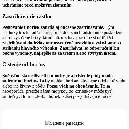
uchránime pred možným zlomením.
Zastrihávanie rastlín
Pestovanie uhoriek zahŕňa aj občasné zastrihávanie.
Tým
rastlinky trochu odľahčíme, prípadne z nich odstránime poškodené
alebo vysušené lístky, ktoré môžu zdravej rastline škodiť.
Pri
zastrihávaní dodržiavame osvedčené pravidlo a vyhýbame sa
strihaniu hlavného výhonku. Zastrihávať sa odporúčajú len
bočné výhonky, najlepšie až za tretím alebo štvrtým listom.
Čistenie od buriny
Súčasťou starostlivosti o uhorky je aj čistenie pôdy okolo
sadeníc od buriny.
Tá by mohla uhorkám zbytočne odoberať vodu
alebo iné živiny z pôdy.
Pozor však na okopávanie.
To sa
neodporúča, pretože zásah motykou do korienkov môže byť
smrteľný. Burinu okolo uhoriek radšej povytrhávajme ručne.