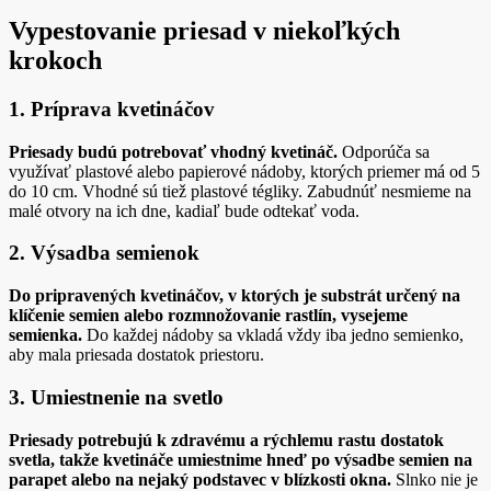
Vypestovanie priesad v niekoľkých
krokoch
1. Príprava kvetináčov
Priesady budú potrebovať vhodný kvetináč.
Odporúča sa
využívať plastové alebo papierové nádoby, ktorých priemer má od 5
do 10 cm. Vhodné sú tiež plastové tégliky. Zabudnúť nesmieme na
malé otvory na ich dne, kadiaľ bude odtekať voda.
2. Výsadba semienok
Do pripravených kvetináčov, v ktorých je substrát určený na
klíčenie semien alebo rozmnožovanie rastlín, vysejeme
semienka.
Do každej nádoby sa vkladá vždy iba jedno semienko,
aby mala priesada dostatok priestoru.
3. Umiestnenie na svetlo
Priesady potrebujú k zdravému a rýchlemu rastu dostatok
svetla, takže kvetináče umiestnime hneď po výsadbe semien na
parapet alebo na nejaký podstavec v blízkosti okna.
Slnko nie je