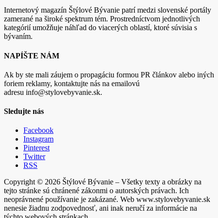
Internetový magazín Štýlové Bývanie patrí medzi slovenské portály
zamerané na široké spektrum tém. Prostredníctvom jednotlivých
kategórií umožňuje náhľad do viacerých oblastí, ktoré súvisia s
bývaním.
NAPÍŠTE NÁM
Ak by ste mali záujem o propagáciu formou PR článkov alebo iných
foriem reklamy, kontaktujte nás na emailovú
adresu info@stylovebyvanie.sk.
Sledujte nás
Facebook
Instagram
Pinterest
Twitter
RSS
Copyright © 2026 Štýlové Bývanie – Všetky texty a obrázky na
tejto stránke sú chránené zákonmi o autorských právach. Ich
neoprávnené používanie je zakázané. Web www.stylovebyvanie.sk
nenesie žiadnu zodpovednosť, ani inak neručí za informácie na
týchto webových stránkach.