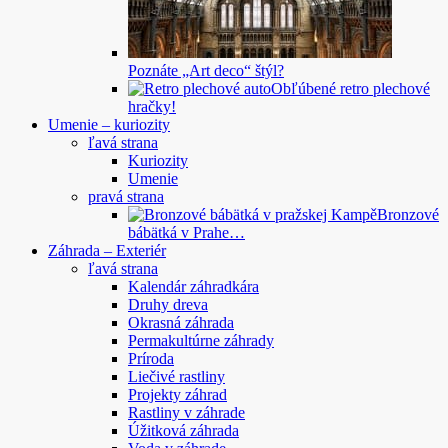
Poznáte „Art deco“ štýl?
Obľúbené retro plechové
hračky!
Umenie – kuriozity
ľavá strana
Kuriozity
Umenie
pravá strana
Bronzové
bábätká v Prahe…
Záhrada – Exteriér
ľavá strana
Kalendár záhradkára
Druhy dreva
Okrasná záhrada
Permakultúrne záhrady
Príroda
Liečivé rastliny
Projekty záhrad
Rastliny v záhrade
Úžitková záhrada