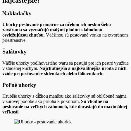
najčastejšie?
Nakladačky
Uhorky pestované primárne za účelom ich neskoršieho
zavárania sa vyznačujú malými plodmi s lahodnou
osviežujúcou chuťou.
Väčšinou sú pestované vonku na otvorenom
priestranstve.
Šalátovky
Väčšie uhorky podlhovastého tvaru sa pestujú pre ich pestré využitie
v studenej kuchyni.
Najchutnejšia a najkvalitnejšia úroda z nich
vzíde pri pestovaní v skleníkoch alebo fóliovníkoch.
Poľné uhorky
Hrubšie uhorky s dĺžkou menšou ako šalátovky sú obľúbené najmä
v surovej podobe ako príloha k pokrmom.
Sú vhodné na
pestovanie na veľkých záhonoch, kde dorastajú do maximálnej
veľkosti.