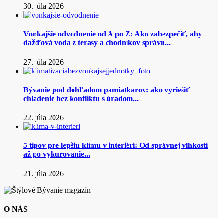
30. júla 2026
Vonkajšie odvodnenie od A po Z: Ako zabezpečiť, aby
dažďová voda z terasy a chodníkov správn...
27. júla 2026
Bývanie pod dohľadom pamiatkarov: ako vyriešiť
chladenie bez konfliktu s úradom...
22. júla 2026
5 tipov pre lepšiu klímu v interiéri: Od správnej vlhkosti
až po vykurovanie...
21. júla 2026
O NÁS