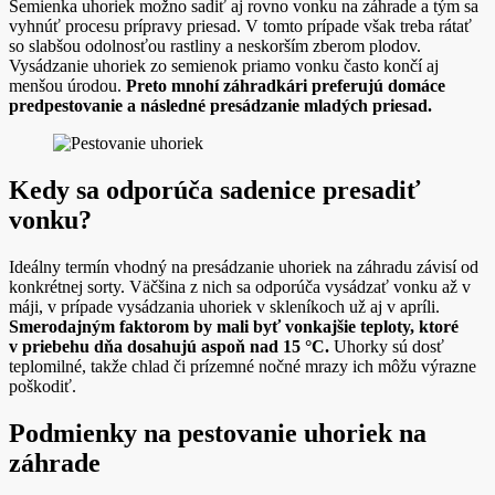
Semienka uhoriek možno sadiť aj rovno vonku na záhrade a tým sa
vyhnúť procesu prípravy priesad. V tomto prípade však treba rátať
so slabšou odolnosťou rastliny a neskorším zberom plodov.
Vysádzanie uhoriek zo semienok priamo vonku často končí aj
menšou úrodou.
Preto mnohí záhradkári preferujú domáce
predpestovanie a následné presádzanie mladých priesad.
Kedy sa odporúča sadenice presadiť
vonku?
Ideálny termín vhodný na presádzanie uhoriek na záhradu závisí od
konkrétnej sorty. Väčšina z nich sa odporúča vysádzať vonku až v
máji, v prípade vysádzania uhoriek v skleníkoch už aj v apríli.
Smerodajným faktorom by mali byť vonkajšie teploty, ktoré
v priebehu dňa dosahujú aspoň nad 15 °C.
Uhorky sú dosť
teplomilné, takže chlad či prízemné nočné mrazy ich môžu výrazne
poškodiť.
Podmienky na pestovanie uhoriek na
záhrade