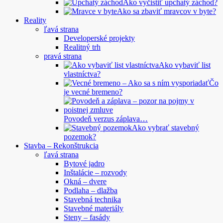
Ako vyčistiť upchatý záchod?
Ako sa zbaviť mravcov v byte?
Reality
ľavá strana
Developerské projekty
Realitný trh
pravá strana
Ako vybaviť list
vlastníctva?
Čo
je vecné bremeno?
Povodeň verzus záplava…
Ako vybrať stavebný
pozemok?
Stavba – Rekonštrukcia
ľavá strana
Bytové jadro
Inštalácie – rozvody
Okná – dvere
Podlaha – dlažba
Stavebná technika
Stavebné materiály
Steny – fasády