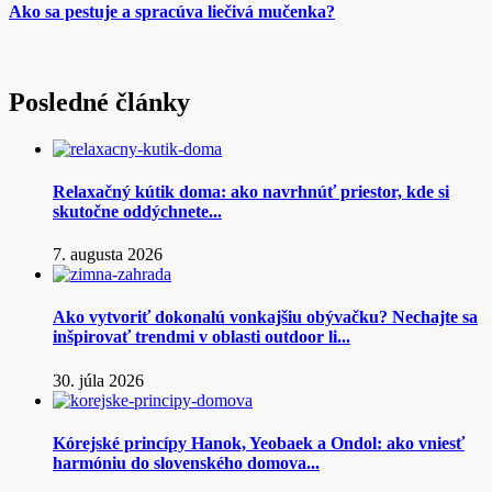
Ako sa pestuje a spracúva liečivá mučenka?
Posledné články
Relaxačný kútik doma: ako navrhnúť priestor, kde si
skutočne oddýchnete...
7. augusta 2026
Ako vytvoriť dokonalú vonkajšiu obývačku? Nechajte sa
inšpirovať trendmi v oblasti outdoor li...
30. júla 2026
Kórejské princípy Hanok, Yeobaek a Ondol: ako vniesť
harmóniu do slovenského domova...