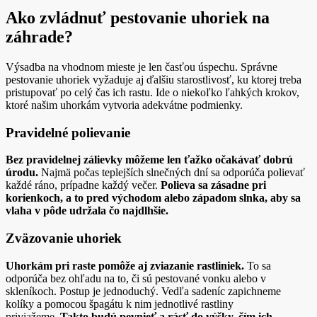
Ako zvládnuť pestovanie uhoriek na
záhrade?
Výsadba na vhodnom mieste je len časťou úspechu. Správne
pestovanie uhoriek vyžaduje aj ďalšiu starostlivosť, ku ktorej treba
pristupovať po celý čas ich rastu. Ide o niekoľko ľahkých krokov,
ktoré našim uhorkám vytvoria adekvátne podmienky.
Pravidelné polievanie
Bez pravidelnej zálievky môžeme len ťažko očakávať dobrú
úrodu.
Najmä počas teplejších slnečných dní sa odporúča polievať
každé ráno, prípadne každý večer.
Polieva sa zásadne pri
korienkoch, a to pred východom alebo západom slnka, aby sa
vlaha v pôde udržala čo najdlhšie.
Zväzovanie uhoriek
Uhorkám pri raste pomôže aj zviazanie rastliniek.
To sa
odporúča bez ohľadu na to, či sú pestované vonku alebo v
skleníkoch. Postup je jednoduchý. Vedľa sadeníc zapichneme
kolíky a pomocou špagátu k nim jednotlivé rastliny
priviažeme.
Takto budú pevnieť a rásť do výšky, čím ich