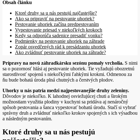
Obsah článku
Ktoré druhy sa u nás pestujú najčastejšie?
Ako sa pripraviť na pestovanie uhoriek?
Pestovanie uhoriek začína predpestovaním
Vypestovanie priesad v niekoľkých krokoch
Kedy sa odporúča sadenice presadiť vonku?
Podmienky na pestovanie uhoriek na záhrade
Zopár osvedčených rád k presádzaniu uhoriek
Ako zvládnuť pestovanie uhoriek na záhrade?
Prípravy na novú záhradkársku sezónu pomaly vrcholia.
S nimi
sa o pozornosť hlási aj pestovanie uhoriek. Tie vyžadujú obozretnú
starostlivosť spojenú s niekoľkými ľahkými krokmi. Odmenou za
ňu bude bohatá úroda plná chutných a čerstvých plodov.
Uhorky u nás patria medzi najpestovanejšie druhy zeleniny.
Dôvodov je niekoľko. K lahodnej osviežujúcej chuti a širokým
možnostiam využitia plodiny v kuchyni sa pridáva aj nenáročný
spôsob pestovania a šanca vypestovať bohatú úrodu. Stačí si vybrať
správny druh a zvládnuť niekoľko krokov spojených s ich výsadbou
a následným pestovaním.
Ktoré druhy sa u nás pestujú