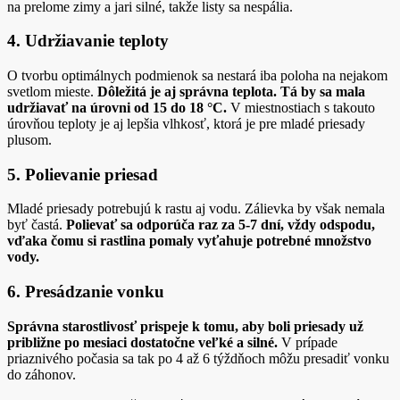
na prelome zimy a jari silné, takže listy sa nespália.
4. Udržiavanie teploty
O tvorbu optimálnych podmienok sa nestará iba poloha na nejakom
svetlom mieste.
Dôležitá je aj správna teplota. Tá by sa mala
udržiavať na úrovni od 15 do 18 °C.
V miestnostiach s takouto
úrovňou teploty je aj lepšia vlhkosť, ktorá je pre mladé priesady
plusom.
5. Polievanie priesad
Mladé priesady potrebujú k rastu aj vodu. Zálievka by však nemala
byť častá.
Polievať sa odporúča raz za 5-7 dní, vždy odspodu,
vďaka čomu si rastlina pomaly vyťahuje potrebné množstvo
vody.
6. Presádzanie vonku
Správna starostlivosť prispeje k tomu, aby boli priesady už
približne po mesiaci dostatočne veľké a silné.
V prípade
priaznivého počasia sa tak po 4 až 6 týždňoch môžu presadiť vonku
do záhonov.