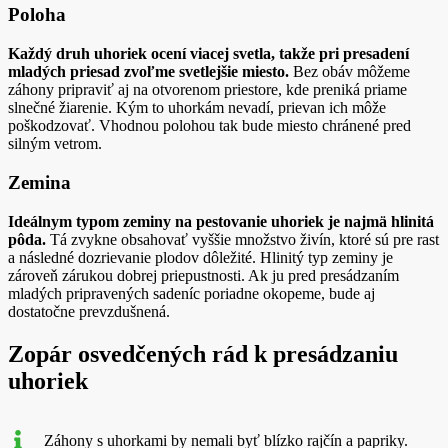
Poloha
Každý druh uhoriek ocení viacej svetla, takže pri presadení
mladých priesad zvoľme svetlejšie miesto.
Bez obáv môžeme
záhony pripraviť aj na otvorenom priestore, kde preniká priame
slnečné žiarenie. Kým to uhorkám nevadí, prievan ich môže
poškodzovať. Vhodnou polohou tak bude miesto chránené pred
silným vetrom.
Zemina
Ideálnym typom zeminy na pestovanie uhoriek je najmä hlinitá
pôda.
Tá zvykne obsahovať vyššie množstvo živín, ktoré sú pre rast
a následné dozrievanie plodov dôležité. Hlinitý typ zeminy je
zároveň zárukou dobrej priepustnosti. Ak ju pred presádzaním
mladých pripravených sadeníc poriadne okopeme, bude aj
dostatočne prevzdušnená.
Zopár osvedčených rád k presádzaniu
uhoriek
Záhony s uhorkami by nemali byť blízko rajčín a papriky.