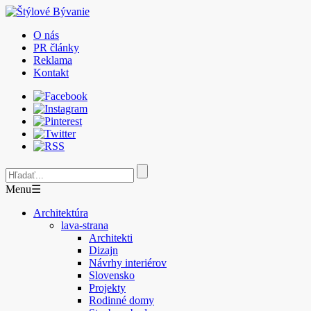
O nás
PR články
Reklama
Kontakt
Menu
☰
Architektúra
lava-strana
Architekti
Dizajn
Návrhy interiérov
Slovensko
Projekty
Rodinné domy