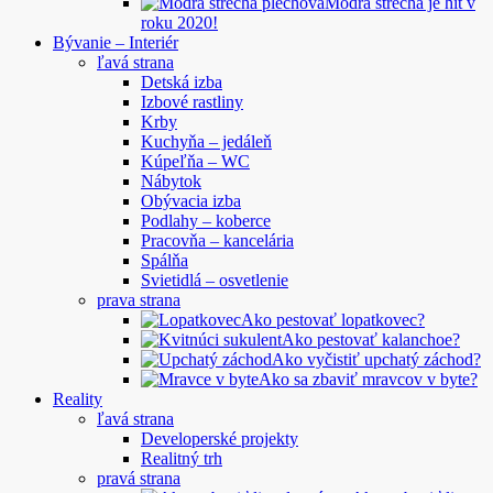
Modrá strecha je hit v
roku 2020!
Bývanie – Interiér
ľavá strana
Detská izba
Izbové rastliny
Krby
Kuchyňa – jedáleň
Kúpeľňa – WC
Nábytok
Obývacia izba
Podlahy – koberce
Pracovňa – kancelária
Spálňa
Svietidlá – osvetlenie
prava strana
Ako pestovať lopatkovec?
Ako pestovať kalanchoe?
Ako vyčistiť upchatý záchod?
Ako sa zbaviť mravcov v byte?
Reality
ľavá strana
Developerské projekty
Realitný trh
pravá strana