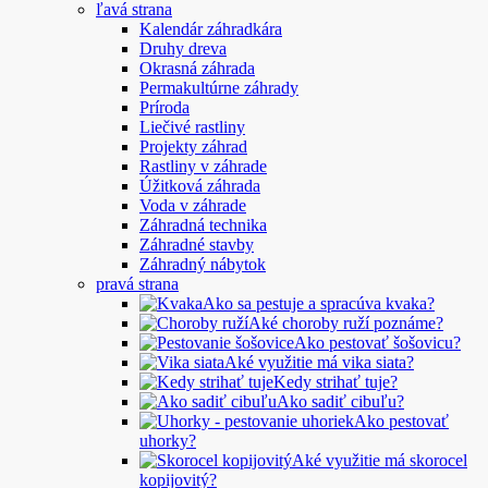
ľavá strana
Kalendár záhradkára
Druhy dreva
Okrasná záhrada
Permakultúrne záhrady
Príroda
Liečivé rastliny
Projekty záhrad
Rastliny v záhrade
Úžitková záhrada
Voda v záhrade
Záhradná technika
Záhradné stavby
Záhradný nábytok
pravá strana
Ako sa pestuje a spracúva kvaka?
Aké choroby ruží poznáme?
Ako pestovať šošovicu?
Aké využitie má vika siata?
Kedy strihať tuje?
Ako sadiť cibuľu?
Ako pestovať
uhorky?
Aké využitie má skorocel
kopijovitý?