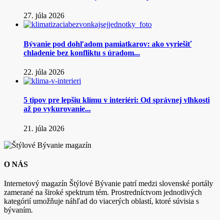
27. júla 2026
Bývanie pod dohľadom pamiatkarov: ako vyriešiť
chladenie bez konfliktu s úradom...
22. júla 2026
5 tipov pre lepšiu klímu v interiéri: Od správnej vlhkosti
až po vykurovanie...
21. júla 2026
O NÁS
Internetový magazín Štýlové Bývanie patrí medzi slovenské portály
zamerané na široké spektrum tém. Prostredníctvom jednotlivých
kategórií umožňuje náhľad do viacerých oblastí, ktoré súvisia s
bývaním.