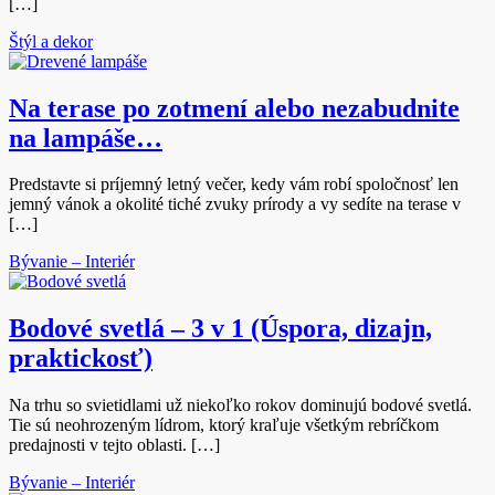
[…]
Štýl a dekor
Na terase po zotmení alebo nezabudnite
na lampáše…
Predstavte si príjemný letný večer, kedy vám robí spoločnosť len
jemný vánok a okolité tiché zvuky prírody a vy sedíte na terase v
[…]
Bývanie – Interiér
Bodové svetlá – 3 v 1 (Úspora, dizajn,
praktickosť)
Na trhu so svietidlami už niekoľko rokov dominujú bodové svetlá.
Tie sú neohrozeným lídrom, ktorý kraľuje všetkým rebríčkom
predajnosti v tejto oblasti. […]
Bývanie – Interiér