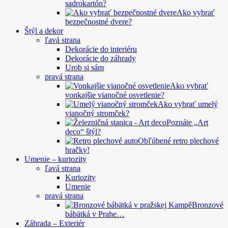
sadrokartón?
Ako vybrať
bezpečnostné dvere?
Štýl a dekor
ľavá strana
Dekorácie do interiéru
Dekorácie do záhrady
Urob si sám
pravá strana
Ako vybrať
vonkajšie vianočné osvetlenie?
Ako vybrať umelý
vianočný stromček?
Poznáte „Art
deco“ štýl?
Obľúbené retro plechové
hračky!
Umenie – kuriozity
ľavá strana
Kuriozity
Umenie
pravá strana
Bronzové
bábätká v Prahe…
Záhrada – Exteriér