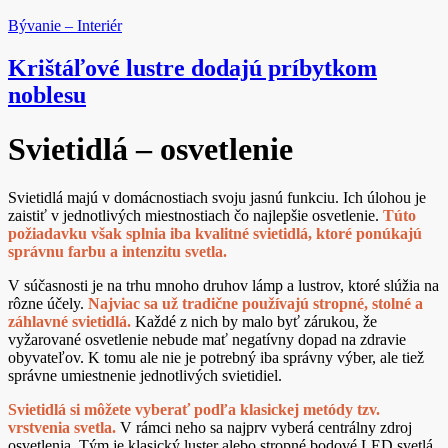
Bývanie – Interiér
Krištáľové lustre dodajú príbytkom
noblesu
Svietidlá – osvetlenie
Svietidlá majú v domácnostiach svoju jasnú funkciu. Ich úlohou je
zaistiť v jednotlivých miestnostiach čo najlepšie osvetlenie.
Túto
požiadavku však splnia iba kvalitné svietidlá, ktoré ponúkajú
správnu farbu a intenzitu svetla.
V súčasnosti je na trhu mnoho druhov lámp a lustrov, ktoré slúžia na
rôzne účely.
Najviac sa už tradične používajú stropné, stolné a
záhlavné svietidlá.
Každé z nich by malo byť zárukou, že
vyžarované osvetlenie nebude mať negatívny dopad na zdravie
obyvateľov. K tomu ale nie je potrebný iba správny výber, ale tiež
správne umiestnenie jednotlivých svietidiel.
Svietidlá si môžete vyberať podľa klasickej metódy tzv.
vrstvenia svetla.
V rámci neho sa najprv vyberá centrálny zdroj
osvetlenia. Tým je klasický luster alebo stropné bodové LED svetlá.