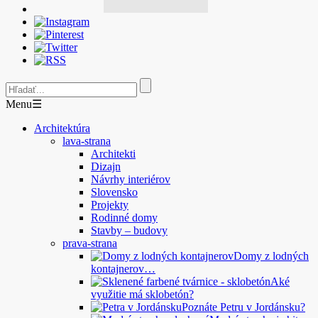
Menu
☰
Architektúra
lava-strana
Architekti
Dizajn
Návrhy interiérov
Slovensko
Projekty
Rodinné domy
Stavby – budovy
prava-strana
Domy z lodných
kontajnerov…
Aké
využitie má sklobetón?
Poznáte Petru v Jordánsku?