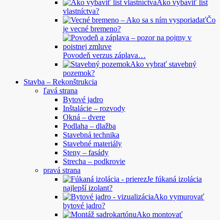
Ako vybaviť list
vlastníctva?
Čo
je vecné bremeno?
Povodeň verzus záplava…
Ako vybrať stavebný
pozemok?
Stavba – Rekonštrukcia
ľavá strana
Bytové jadro
Inštalácie – rozvody
Okná – dvere
Podlaha – dlažba
Stavebná technika
Stavebné materiály
Steny – fasády
Strecha – podkrovie
pravá strana
Je fúkaná izolácia
najlepší izolant?
Ako vymurovať
bytové jadro?
Ako montovať