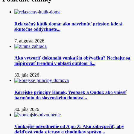
Relaxačný kútik doma: ako navrhnúť priestor, kde si
skutočne oddýchnete...
7. augusta 2026
Ako vytvoriť dokonalú vonkajšiu obývačku? Nechajte sa
inšpirovať trendmi v oblasti outdoor li...
30. júla 2026
Kórejské princípy Hanok, Yeobaek a Ondol: ako vniesť
harmóniu do slovenského domova...
30. júla 2026
Vonkajšie odvodnenie od A po Z: Ako zabezpečiť, aby
dažďová voda z terasy a chodníkov správn...