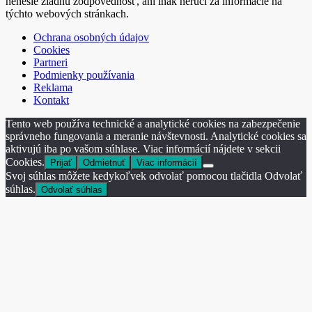
nenesie žiadnu zodpovednosť, ani inak neručí za informácie na
týchto webových stránkach.
Ochrana osobných údajov
Cookies
Partneri
Podmienky používania
Reklama
Kontakt
Tento web používa technické a analytické cookies na zabezpečenie
správneho fungovania a meranie návštevnosti. Analytické cookies sa
aktivujú iba po vašom súhlase. Viac informácií nájdete v sekcii
Cookies.
Prijať
Odmietnuť
Viac informácií
Svoj súhlas môžete kedykoľvek odvolať pomocou tlačidla Odvolať
súhlas.
Odvolať súhlas