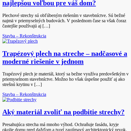
najlepšou voľbou pre váš dom?
Plechové strechy sú obľúbeným riešením v stavebníctve. Sú bežné
najmä v priemyselných budovách. V poslednom čase sa však čoraz
častejšie používajú aj […]
Stavba – Rekonštrukcia
Trapézový plech na streche – nadčasové a
moderné riešenie v jednom
Trapézový plech je materiál, ktorý sa bežne využíva predovšetkým v
priemyselnom stavebníctve. Možno ho však úspešne použiť aj ako
strešnú krytinu v […]
Stavba – Rekonštrukcia
Aký materiál zvoliť na podbitie strechy?
Presahujúca strecha má mnoho výhod. Ochraňuje fasádu, kryje
okolie domu pred dažďom a tvorí zaujímavý architektonický prvok.