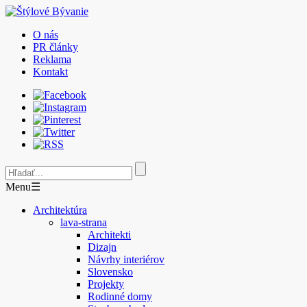
O nás
PR články
Reklama
Kontakt
Menu
☰
Architektúra
lava-strana
Architekti
Dizajn
Návrhy interiérov
Slovensko
Projekty
Rodinné domy