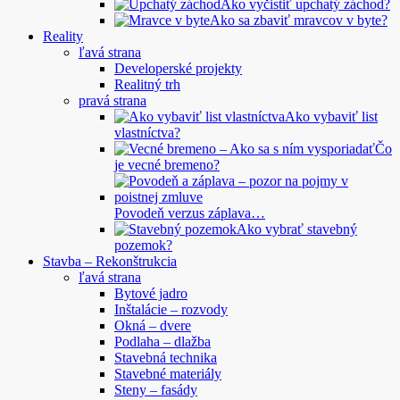
Ako vyčistiť upchatý záchod?
Ako sa zbaviť mravcov v byte?
Reality
ľavá strana
Developerské projekty
Realitný trh
pravá strana
Ako vybaviť list
vlastníctva?
Čo
je vecné bremeno?
Povodeň verzus záplava…
Ako vybrať stavebný
pozemok?
Stavba – Rekonštrukcia
ľavá strana
Bytové jadro
Inštalácie – rozvody
Okná – dvere
Podlaha – dlažba
Stavebná technika
Stavebné materiály
Steny – fasády