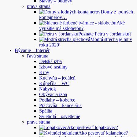
Stavby – budovy
prava-strana
Domy z lodných
kontajnerov…
Aké
využitie má sklobetón?
Poznáte Petru v Jordánsku?
Modrá strecha je hit v
roku 2020!
Bývanie – Interiér
ľavá strana
Detská izba
Izbové rastliny
Krby
Kuchyňa – jedáleň
Kúpeľňa – WC
Nábytok
Obývacia izba
Podlahy – koberce
Pracovňa – kancelária
Spálňa
Svietidlá – osvetlenie
prava strana
Ako pestovať lopatkovec?
Ako pestovať kalanchoe?