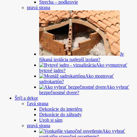
Strecha – podkrovie
pravá strana
Je
fúkaná izolácia najlepší izolant?
Ako vymurovať
bytové jadro?
Ako montovať
sadrokartón?
Ako vybrať
bezpečnostné dvere?
Štýl a dekor
ľavá strana
Dekorácie do interiéru
Dekorácie do záhrady
Urob si sám
pravá strana
Ako vybrať
vonkajšie vianočné osvetlenie?