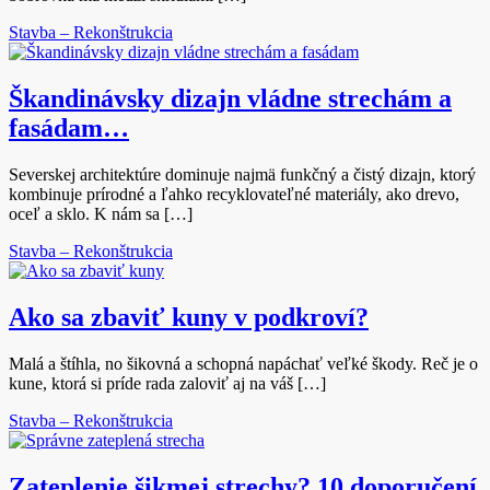
Stavba – Rekonštrukcia
Škandinávsky dizajn vládne strechám a
fasádam…
Severskej architektúre dominuje najmä funkčný a čistý dizajn, ktorý
kombinuje prírodné a ľahko recyklovateľné materiály, ako drevo,
oceľ a sklo. K nám sa […]
Stavba – Rekonštrukcia
Ako sa zbaviť kuny v podkroví?
Malá a štíhla, no šikovná a schopná napáchať veľké škody. Reč je o
kune, ktorá si príde rada zaloviť aj na váš […]
Stavba – Rekonštrukcia
Zateplenie šikmej strechy? 10 doporučení