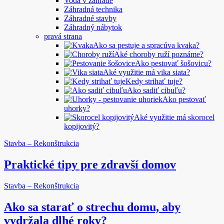
Voda v záhrade
Záhradná technika
Záhradné stavby
Záhradný nábytok
pravá strana
Ako sa pestuje a spracúva kvaka?
Aké choroby ruží poznáme?
Ako pestovať šošovicu?
Aké využitie má vika siata?
Kedy strihať tuje?
Ako sadiť cibuľu?
Ako pestovať
uhorky?
Aké využitie má skorocel
kopijovitý?
Stavba – Rekonštrukcia
Praktické tipy pre zdravší domov
Stavba – Rekonštrukcia
Ako sa starať o strechu domu, aby
vydržala dlhé roky?