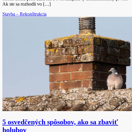
Ak ste sa rozhodli vo […]
Stavba – Rekonštrukcia
5 osvedčených spôsobov, ako sa zbaviť
holubov