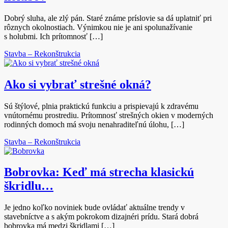
Dobrý sluha, ale zlý pán. Staré známe príslovie sa dá uplatniť pri
rôznych okolnostiach. Výnimkou nie je ani spolunažívanie
s holubmi. Ich prítomnosť […]
Stavba – Rekonštrukcia
Ako si vybrať strešné okná?
Sú štýlové, plnia praktickú funkciu a prispievajú k zdravému
vnútornému prostrediu. Prítomnosť strešných okien v moderných
rodinných domoch má svoju nenahraditeľnú úlohu, […]
Stavba – Rekonštrukcia
Bobrovka: Keď má strecha klasickú
škridlu…
Je jedno koľko noviniek bude ovládať aktuálne trendy v
stavebníctve a s akým pokrokom dizajnéri prídu. Stará dobrá
bobrovka má medzi škridlami […]