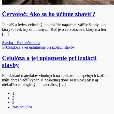
Červotoč: Ako sa ho účinne zbaviť?
Je malý a ledva viditeľný, no dokáže napáchať väčšie škody ako
ktorýkoľvek iný druh hmyzu. Reč je o červotočovi, ktorý má len
[…]
Stavba – Rekonštrukcia
Celulóza a jej uplatnenie pri izolácii
stavby
Pri hľadaní materiálov vhodných na aplikovanie tepelných izolácií
máte čoraz väčší výber. V poslednej dobe sa k slovu hlási aj
niekoľko ekologických materiálov, […]
1
2
3
Nasledujúca