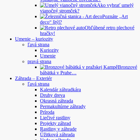
Ako vybrať umelý
vianočný stromček?
Poznáte „Art
deco“ štýl?
Obľúbené retro plechové
hračky!
Umenie – kuriozity
ľavá strana
Kuriozity
Umenie
pravá strana
Bronzové
bábätká v Prahe…
Záhrada – Exteriér
ľavá strana
Kalendár záhradkára
Druhy dreva
Okrasná záhrada
Permakultúrne záhrady
Príroda
Liečivé rastliny
Projekty záhrad
Rastliny v záhrade
Úžitková záhrada