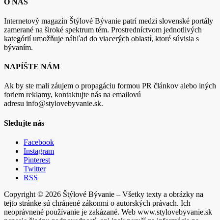
O NÁS
Internetový magazín Štýlové Bývanie patrí medzi slovenské portály
zamerané na široké spektrum tém. Prostredníctvom jednotlivých
kategórií umožňuje náhľad do viacerých oblastí, ktoré súvisia s
bývaním.
NAPÍŠTE NÁM
Ak by ste mali záujem o propagáciu formou PR článkov alebo iných
foriem reklamy, kontaktujte nás na emailovú
adresu info@stylovebyvanie.sk.
Sledujte nás
Facebook
Instagram
Pinterest
Twitter
RSS
Copyright © 2026 Štýlové Bývanie – Všetky texty a obrázky na
tejto stránke sú chránené zákonmi o autorských právach. Ich
neoprávnené používanie je zakázané. Web www.stylovebyvanie.sk