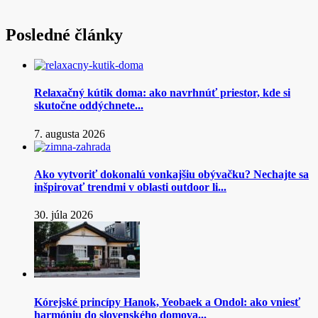
Posledné články
Relaxačný kútik doma: ako navrhnúť priestor, kde si
skutočne oddýchnete...
7. augusta 2026
Ako vytvoriť dokonalú vonkajšiu obývačku? Nechajte sa
inšpirovať trendmi v oblasti outdoor li...
30. júla 2026
Kórejské princípy Hanok, Yeobaek a Ondol: ako vniesť
harmóniu do slovenského domova...