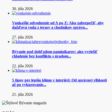
30. júla 2026
Vonkajšie odvodnenie od A po Z: Ako zabezpečiť, aby
dažďová voda z terasy a chodníkov správn...
27. júla 2026
Bývanie pod dohľadom pamiatkarov: ako vyriešiť
chladenie bez konfliktu s úradom...
22. júla 2026
5 tipov pre lepšiu klímu v interiéri: Od správnej vlhkosti
až po vykurovanie...
21. júla 2026