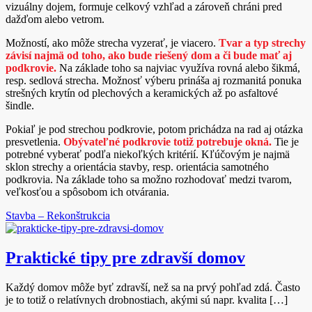
vizuálny dojem, formuje celkový vzhľad a zároveň chráni pred
dažďom alebo vetrom.
Možností, ako môže strecha vyzerať, je viacero.
Tvar a typ strechy
závisí najmä od toho, ako bude riešený dom a či bude mať aj
podkrovie.
Na základe toho sa najviac využíva rovná alebo šikmá,
resp. sedlová strecha. Možnosť výberu prináša aj rozmanitá ponuka
strešných krytín od plechových a keramických až po asfaltové
šindle.
Pokiaľ je pod strechou podkrovie, potom prichádza na rad aj otázka
presvetlenia.
Obývateľné podkrovie totiž potrebuje okná.
Tie je
potrebné vyberať podľa niekoľkých kritérií. Kľúčovým je najmä
sklon strechy a orientácia stavby, resp. orientácia samotného
podkrovia. Na základe toho sa možno rozhodovať medzi tvarom,
veľkosťou a spôsobom ich otvárania.
Stavba – Rekonštrukcia
Praktické tipy pre zdravší domov
Každý domov môže byť zdravší, než sa na prvý pohľad zdá. Často
je to totiž o relatívnych drobnostiach, akými sú napr. kvalita […]