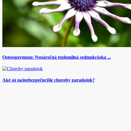
Osteospermum: Nenáročná teplomilná sedmokráska ...
Aké sú najnebezpečnejšie choroby paradajok?