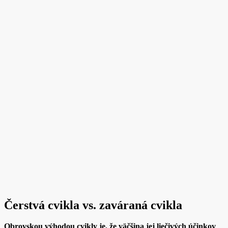
Čerstvá cvikla vs. zaváraná cvikla
Obrovskou výhodou cvikly je, že väčšina jej liečivých účinkov