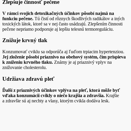
Zlepšuje činnosť pečene
V rámci svojich detoxikačných účinkov pôsobí najmä na
funkciu pečene.
Tú čistí od rôznych škodlivých radikálov a iných
toxických látok, ktoré sa v nej často usádzajú. Zlepšením činnosti
pečene nepriamo podporuje aj lepšiu telesnú termoreguláciu.
Znižuje krvný tlak
Konzumovať cviklu sa odporúča aj ľuďom trpiacim hypertenziou.
Jej zloženie pôsobí priaznivo na obehový systém, čím prispieva
k zníženiu krvného tlaku.
Známy je aj priaznivý vplyv na
znižovanie cholesterolu.
Udržiava zdravú pleť
Ďalší z priaznivých účinkov vplýva na pleť, ktorá môže byť
vďaka konzumácii cvikly o niečo krajšia a zdravšia.
Krajšie
a zdravšie sú aj nechty a vlasy, ktorým cvikla dodáva lesk.