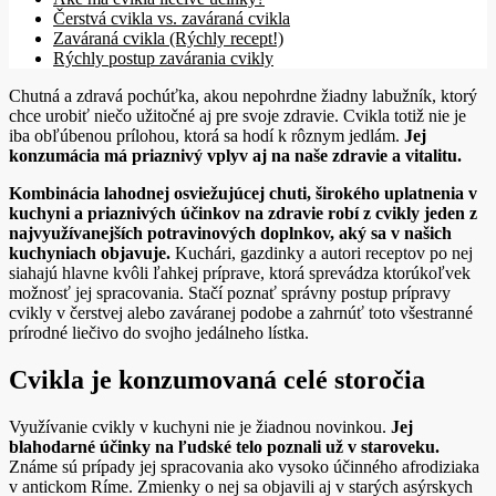
Čerstvá cvikla vs. zaváraná cvikla
Zaváraná cvikla (Rýchly recept!)
Rýchly postup zavárania cvikly
Chutná a zdravá pochúťka, akou nepohrdne žiadny labužník, ktorý
chce urobiť niečo užitočné aj pre svoje zdravie. Cvikla totiž nie je
iba obľúbenou prílohou, ktorá sa hodí k rôznym jedlám.
Jej
konzumácia má priaznivý vplyv aj na naše zdravie a vitalitu.
Kombinácia lahodnej osviežujúcej chuti, širokého uplatnenia v
kuchyni a priaznivých účinkov na zdravie robí z cvikly jeden z
najvyužívanejších potravinových doplnkov, aký sa v našich
kuchyniach objavuje.
Kuchári, gazdinky a autori receptov po nej
siahajú hlavne kvôli ľahkej príprave, ktorá sprevádza ktorúkoľvek
možnosť jej spracovania. Stačí poznať správny postup prípravy
cvikly v čerstvej alebo zaváranej podobe a zahrnúť toto všestranné
prírodné liečivo do svojho jedálneho lístka.
Cvikla je konzumovaná celé storočia
Využívanie cvikly v kuchyni nie je žiadnou novinkou.
Jej
blahodarné účinky na ľudské telo poznali už v staroveku.
Známe sú prípady jej spracovania ako vysoko účinného afrodiziaka
v antickom Ríme. Zmienky o nej sa objavili aj v starých asýrskych