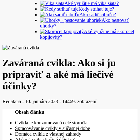
Aké využitie má vika siata?
Kedy strihať tuje?
Ako sadiť cibuľu?
Ako pestovať
uhorky?
Aké využitie má skorocel
kopijovitý?
Zaváraná cvikla: Ako si ju
pripraviť a aké má liečivé
účinky?
Redakcia
-
10. januára 2023
-
14469. zobrazení
Obsah článku
Cvikla je konzumovaná celé storočia
Spracovávanie cvikly v súčasnej dobe
Domáca cvikla z vlastnej záhrady
Aké má cvikla liečivé účinky?