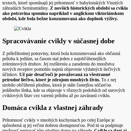
textoch, ktoré spomínajú jej prítomnosť v babylonských Visutých
záhradách Semiramidiny.
Z novších historických období sa cvikla
ako potravina spomína napríklad v anglickom viktoriánskom
období, kde bola bežne konzumovaná ako doplnok výživy.
Spracovávanie cvikly v súčasnej dobe
Z príležitostnej potraviny, ktorá bola konzumovaná ako občasná
príloha k jedlám, sa časom stal jeden z najobľúbenejších
zeleninových druhov. Jej rozšíreniu a zaradeniu do množstva
nových receptov pomohlo najmä objavenie výdatných liečivých
účinkov.
Už pár desaťročí je považovaná za všestranné
prírodné liečivo, ktoré je zdrojom mnohých živín.
To z nej
urobilo obľúbenú plodinu, ktorá je stále častejšou súčasťou
jedálneho lístka, kde sa objavuje v rôznych podobách od surových
cviklových štiav cez varenú prílohu až po zaváranú cviklu.
Domáca cvikla z vlastnej záhrady
Prítomnosť cvikly v mnohých kuchyniach po celej Európe je
spôsobená aj jej veľmi dobrou dostupnosťou. Pod tú sa podpisuje
možnosť pestovať túto plodinu doma na záhrade.
Cvikle sa darí aj