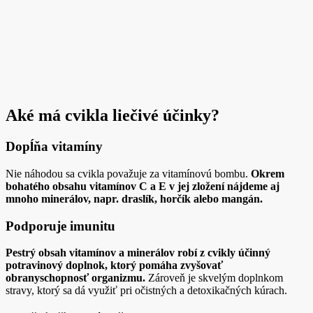
Aké má cvikla liečivé účinky?
Dopĺňa vitamíny
Nie náhodou sa cvikla považuje za vitamínovú bombu.
Okrem
bohatého obsahu vitamínov C a E v jej zložení nájdeme aj
mnoho minerálov, napr. draslík, horčík alebo mangán.
Podporuje imunitu
Pestrý obsah vitamínov a minerálov robí z cvikly účinný
potravinový doplnok, ktorý pomáha zvyšovať
obranyschopnosť organizmu.
Zároveň je skvelým doplnkom
stravy, ktorý sa dá využiť pri očistných a detoxikačných kúrach.