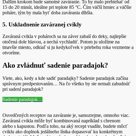
Ďalším krokom bude samotné zaváranie. To by malo prebiehať od
15 do 20 minút, ideálne pri teplote 85 °C. Čím väčší hrniec a väčšie
poháre, tým by mala byť doba zavárania dlhšia.
5. Uskladnenie zaváranej cvikly
Zaváraná cvikla v pohároch sa na záver zabalí do deky, najlepšie
otočená dole hlavou, a nechá vychladiť. Potom ju uložíme na
tmavšie miesto, odkiaľ si ju kedykoľvek v priebehu roka vezmeme a
otvoríme.
Ako zvládnuť sadenie paradajok?
Viete, ako, kedy a kde sadiť paradajky? Sadenie paradajok začína
správnym predpestovaním… Na čo všetko by ste nemali zabudnúť
pri sadení paradajok?
Sadenie paradajok…
Osvedčených receptov na zaváranie je, samozrejme, omnoho viac.
Zaváraná cvikla môže byť kombinovaná napríklad s chrenom
alebo s kapustou. Podľa toho, na aký recept vsadíte, budete môcť
cviklu ako doplnok jedálneho lístka dopasovať ku konkrétnym