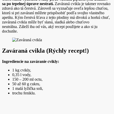
sa po tepelnej úprave nestratí.
Zaváraná cvikla je takmer rovnako
zdravá ako tá čerstvá. Zároveň sa vyznačuje oveľa lepšou chuťou,
ktorú si pri zaváraní môžete prispôsobiť podľa svojho vlastného
apetítu. Kým čerstvá šťava z tejto plodiny má divokú a horkú chuť,
zaváraná cvikla môže byť slaná, sladká alebo chuťovo
neutrálna. Záleží iba od vás, aký recept použijete a ako si ju
dochutíte.
Zaváraná cvikla (Rýchly recept!)
Ingrediencie na zaváranie cvikly:
1 kg cvikly,
0,35 l vody,
150 – 200 ml octu,
50 až 60 g cukru,
1 malá lyžička soli,
trochu feniklu.