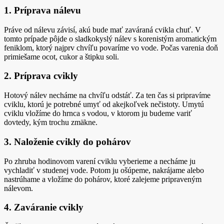
1. Príprava nálevu
Práve od nálevu závisí, akú bude mať zaváraná cvikla chuť. V
tomto prípade pôjde o sladkokyslý nálev s korenistým aromatickým
feniklom, ktorý najprv chvíľu povaríme vo vode. Počas varenia doň
primiešame ocot, cukor a štipku soli.
2. Príprava cvikly
Hotový nálev necháme na chvíľu odstáť. Za ten čas si pripravíme
cviklu, ktorú je potrebné umyť od akejkoľvek nečistoty. Umytú
cviklu vložíme do hrnca s vodou, v ktorom ju budeme variť
dovtedy, kým trochu zmäkne.
3. Naloženie cvikly do pohárov
Po zhruba hodinovom varení cviklu vyberieme a necháme ju
vychladiť v studenej vode. Potom ju ošúpeme, nakrájame alebo
nastrúhame a vložíme do pohárov, ktoré zalejeme pripraveným
nálevom.
4. Zaváranie cvikly