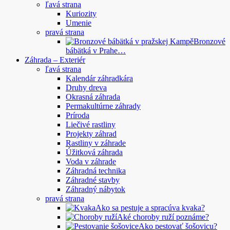
ľavá strana
Kuriozity
Umenie
pravá strana
Bronzové
bábätká v Prahe…
Záhrada – Exteriér
ľavá strana
Kalendár záhradkára
Druhy dreva
Okrasná záhrada
Permakultúrne záhrady
Príroda
Liečivé rastliny
Projekty záhrad
Rastliny v záhrade
Úžitková záhrada
Voda v záhrade
Záhradná technika
Záhradné stavby
Záhradný nábytok
pravá strana
Ako sa pestuje a spracúva kvaka?
Aké choroby ruží poznáme?
Ako pestovať šošovicu?