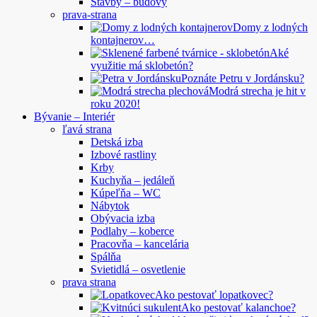
Stavby – budovy
prava-strana
Domy z lodných
kontajnerov…
Aké
využitie má sklobetón?
Poznáte Petru v Jordánsku?
Modrá strecha je hit v
roku 2020!
Bývanie – Interiér
ľavá strana
Detská izba
Izbové rastliny
Krby
Kuchyňa – jedáleň
Kúpeľňa – WC
Nábytok
Obývacia izba
Podlahy – koberce
Pracovňa – kancelária
Spálňa
Svietidlá – osvetlenie
prava strana
Ako pestovať lopatkovec?
Ako pestovať kalanchoe?