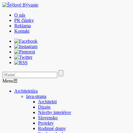
O nás
PR články
Reklama
Kontakt
Menu
☰
Architektúra
lava-strana
Architekti
Dizajn
Návrhy interiérov
Slovensko
Projekty
Rodinné domy