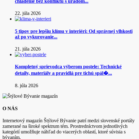
chladenie bez konfliktu s úradom...
22. júla 2026
5 tipov pre lepšiu klímu v interiéri: Od správnej vlhkosti
až po vykurovanie...
21. júla 2026
Kompletný sprievodca výberom postele: Technické
detaily, materiály a pravidlá pre tichú spál�...
8. júla 2026
O NÁS
Internetový magazín Štýlové Bývanie patrí medzi slovenské portály
zamerané na široké spektrum tém. Prostredníctvom jednotlivých
kategórií umožňuje náhľad do viacerých oblastí, ktoré súvisia s
bývaním.