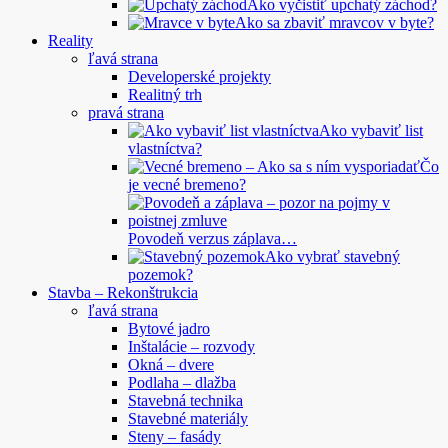
Ako vyčistiť upchatý záchod?
Ako sa zbaviť mravcov v byte?
Reality
ľavá strana
Developerské projekty
Realitný trh
pravá strana
Ako vybaviť list
vlastníctva?
Čo
je vecné bremeno?
Povodeň verzus záplava…
Ako vybrať stavebný
pozemok?
Stavba – Rekonštrukcia
ľavá strana
Bytové jadro
Inštalácie – rozvody
Okná – dvere
Podlaha – dlažba
Stavebná technika
Stavebné materiály
Steny – fasády