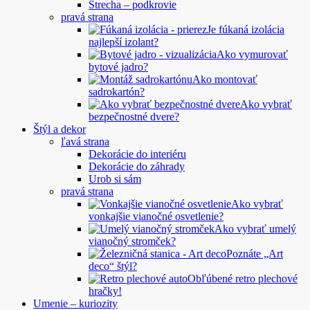
Strecha – podkrovie
pravá strana
Je fúkaná izolácia
najlepší izolant?
Ako vymurovať
bytové jadro?
Ako montovať
sadrokartón?
Ako vybrať
bezpečnostné dvere?
Štýl a dekor
ľavá strana
Dekorácie do interiéru
Dekorácie do záhrady
Urob si sám
pravá strana
Ako vybrať
vonkajšie vianočné osvetlenie?
Ako vybrať umelý
vianočný stromček?
Poznáte „Art
deco“ štýl?
Obľúbené retro plechové
hračky!
Umenie – kuriozity