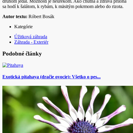
druhom jedál. Možností je neúrekom. Ako chutná a zdravá príloha
sa hodí k šalátom, k rybám, k mäsitým pokrmom alebo do rizota.
Autor textu:
Róbert Bosák
Kategórie
Úžitková záhrada
Záhrada - Exteriér
Podobné články
Exotická pitahaya (dračie ovocie): Všetko o pes...