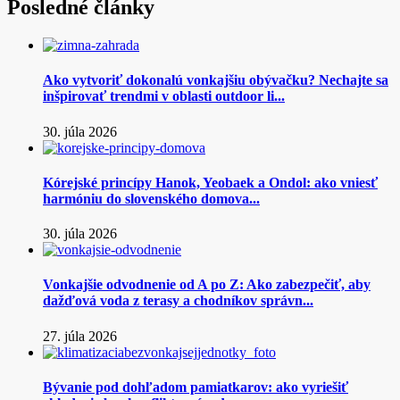
Posledné články
Ako vytvoriť dokonalú vonkajšiu obývačku? Nechajte sa
inšpirovať trendmi v oblasti outdoor li...
30. júla 2026
Kórejské princípy Hanok, Yeobaek a Ondol: ako vniesť
harmóniu do slovenského domova...
30. júla 2026
Vonkajšie odvodnenie od A po Z: Ako zabezpečiť, aby
dažďová voda z terasy a chodníkov správn...
27. júla 2026
Bývanie pod dohľadom pamiatkarov: ako vyriešiť