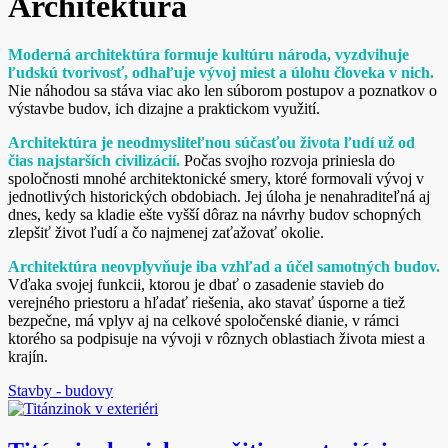
Architektúra
Moderná architektúra formuje kultúru národa, vyzdvihuje
ľudskú tvorivosť, odhaľuje vývoj miest a úlohu človeka v nich.
Nie náhodou sa stáva viac ako len súborom postupov a poznatkov o
výstavbe budov, ich dizajne a praktickom využití.
Architektúra je neodmysliteľnou súčasťou života ľudí už od
čias najstarších civilizácií.
Počas svojho rozvoja priniesla do
spoločnosti mnohé architektonické smery, ktoré formovali vývoj v
jednotlivých historických obdobiach. Jej úloha je nenahraditeľná aj
dnes, kedy sa kladie ešte vyšší dôraz na návrhy budov schopných
zlepšiť život ľudí a čo najmenej zaťažovať okolie.
Architektúra neovplyvňuje iba vzhľad a účel samotných budov.
Vďaka svojej funkcii, ktorou je dbať o zasadenie stavieb do
verejného priestoru a hľadať riešenia, ako stavať úsporne a tiež
bezpečne, má vplyv aj na celkové spoločenské dianie, v rámci
ktorého sa podpisuje na vývoji v rôznych oblastiach života miest a
krajín.
Stavby - budovy