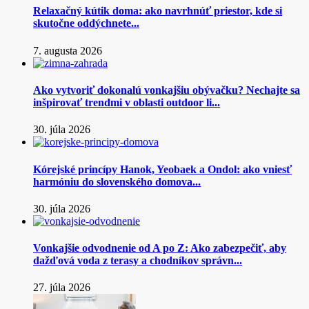
Relaxačný kútik doma: ako navrhnúť priestor, kde si
skutočne oddýchnete...
7. augusta 2026
Ako vytvoriť dokonalú vonkajšiu obývačku? Nechajte sa
inšpirovať trendmi v oblasti outdoor li...
30. júla 2026
Kórejské princípy Hanok, Yeobaek a Ondol: ako vniesť
harmóniu do slovenského domova...
30. júla 2026
Vonkajšie odvodnenie od A po Z: Ako zabezpečiť, aby
dažďová voda z terasy a chodníkov správn...
27. júla 2026