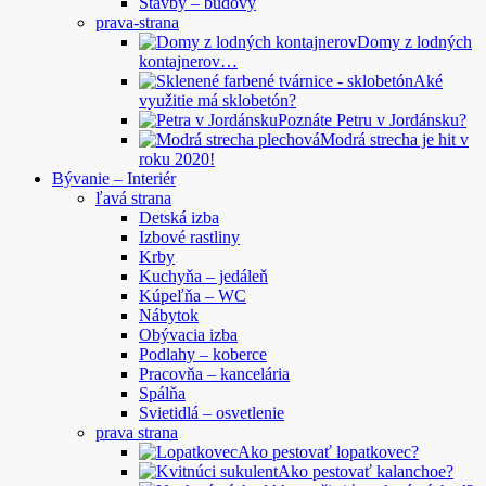
Stavby – budovy
prava-strana
Domy z lodných
kontajnerov…
Aké
využitie má sklobetón?
Poznáte Petru v Jordánsku?
Modrá strecha je hit v
roku 2020!
Bývanie – Interiér
ľavá strana
Detská izba
Izbové rastliny
Krby
Kuchyňa – jedáleň
Kúpeľňa – WC
Nábytok
Obývacia izba
Podlahy – koberce
Pracovňa – kancelária
Spálňa
Svietidlá – osvetlenie
prava strana
Ako pestovať lopatkovec?
Ako pestovať kalanchoe?