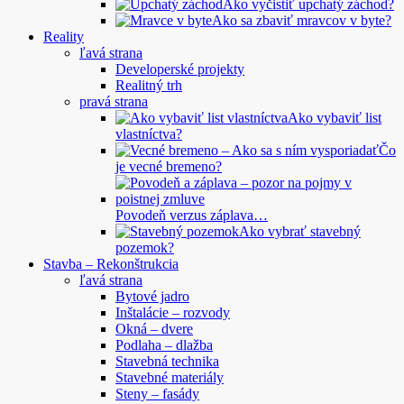
Ako vyčistiť upchatý záchod?
Ako sa zbaviť mravcov v byte?
Reality
ľavá strana
Developerské projekty
Realitný trh
pravá strana
Ako vybaviť list
vlastníctva?
Čo
je vecné bremeno?
Povodeň verzus záplava…
Ako vybrať stavebný
pozemok?
Stavba – Rekonštrukcia
ľavá strana
Bytové jadro
Inštalácie – rozvody
Okná – dvere
Podlaha – dlažba
Stavebná technika
Stavebné materiály
Steny – fasády