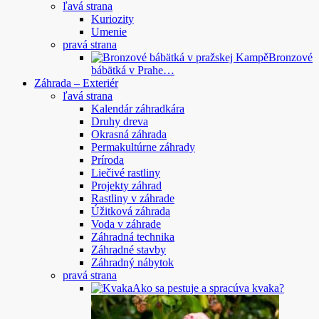
ľavá strana
Kuriozity
Umenie
pravá strana
Bronzové
bábätká v Prahe…
Záhrada – Exteriér
ľavá strana
Kalendár záhradkára
Druhy dreva
Okrasná záhrada
Permakultúrne záhrady
Príroda
Liečivé rastliny
Projekty záhrad
Rastliny v záhrade
Úžitková záhrada
Voda v záhrade
Záhradná technika
Záhradné stavby
Záhradný nábytok
pravá strana
Ako sa pestuje a spracúva kvaka?