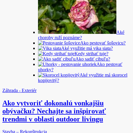
Aké
choroby ruží poznáme?
Ako pestovať šošovicu?
Aké využitie má vika siata?
Kedy strihať tuje?
Ako sadiť cibuľu?
Ako pestovať
uhorky?
Aké využitie má skorocel
kopijovitý?
Záhrada - Exteriér
Ako vytvoriť dokonalú vonkajšiu
obývačku? Nechajte sa inšpirovať
trendmi v oblasti outdoor livingu
Stavba – Rekonštrukcia