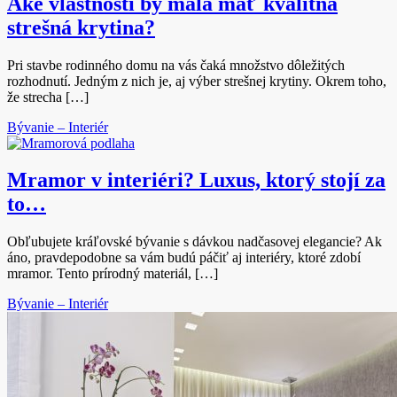
Aké vlastnosti by mala mať kvalitná
strešná krytina?
Pri stavbe rodinného domu na vás čaká množstvo dôležitých
rozhodnutí. Jedným z nich je, aj výber strešnej krytiny. Okrem toho,
že strecha […]
Bývanie – Interiér
Mramor v interiéri? Luxus, ktorý stojí za
to…
Obľubujete kráľovské bývanie s dávkou nadčasovej elegancie? Ak
áno, pravdepodobne sa vám budú páčiť aj interiéry, ktoré zdobí
mramor. Tento prírodný materiál, […]
Bývanie – Interiér