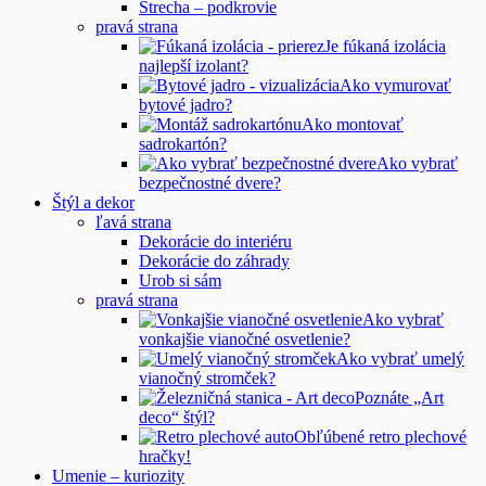
Strecha – podkrovie
pravá strana
Je fúkaná izolácia
najlepší izolant?
Ako vymurovať
bytové jadro?
Ako montovať
sadrokartón?
Ako vybrať
bezpečnostné dvere?
Štýl a dekor
ľavá strana
Dekorácie do interiéru
Dekorácie do záhrady
Urob si sám
pravá strana
Ako vybrať
vonkajšie vianočné osvetlenie?
Ako vybrať umelý
vianočný stromček?
Poznáte „Art
deco“ štýl?
Obľúbené retro plechové
hračky!
Umenie – kuriozity