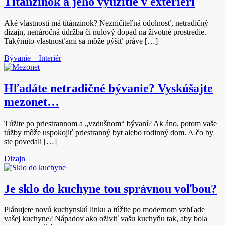
Titánzinok a jeho využitie v exteriéri
Aké vlastnosti má titánzinok? Nezničiteľná odolnosť, netradičný
dizajn, nenáročná údržba či nulový dopad na životné prostredie.
Takýmito vlastnosťami sa môže pýšiť práve […]
Bývanie – Interiér
Hľadáte netradičné bývanie? Vyskúšajte
mezonet…
Túžite po priestrannom a „vzdušnom“ bývaní? Ak áno, potom vaše
túžby môže uspokojiť priestranný byt alebo rodinný dom. A čo by
ste povedali […]
Dizajn
Je sklo do kuchyne tou správnou voľbou?
Plánujete novú kuchynskú linku a túžite po modernom vzhľade
vašej kuchyne? Nápadov ako oživiť vašu kuchyňu tak, aby bola