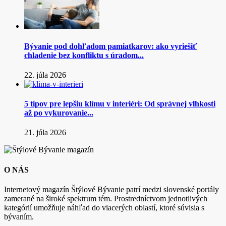
Bývanie pod dohľadom pamiatkarov: ako vyriešiť
chladenie bez konfliktu s úradom...
22. júla 2026
5 tipov pre lepšiu klímu v interiéri: Od správnej vlhkosti
až po vykurovanie...
21. júla 2026
O NÁS
Internetový magazín Štýlové Bývanie patrí medzi slovenské portály
zamerané na široké spektrum tém. Prostredníctvom jednotlivých
kategórií umožňuje náhľad do viacerých oblastí, ktoré súvisia s
bývaním.