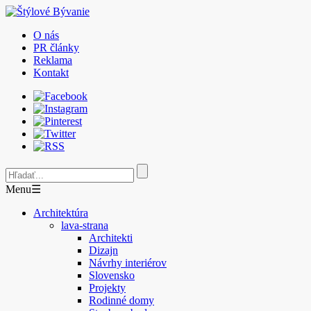
O nás
PR články
Reklama
Kontakt
Menu
☰
Architektúra
lava-strana
Architekti
Dizajn
Návrhy interiérov
Slovensko
Projekty
Rodinné domy