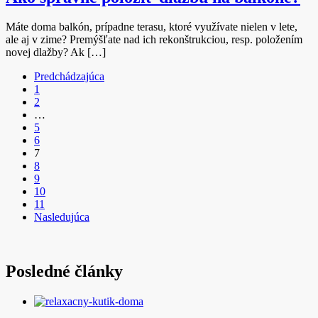
Máte doma balkón, prípadne terasu, ktoré využívate nielen v lete,
ale aj v zime? Premýšľate nad ich rekonštrukciou, resp. položením
novej dlažby? Ak […]
Predchádzajúca
1
2
…
5
6
7
8
9
10
11
Nasledujúca
Posledné články