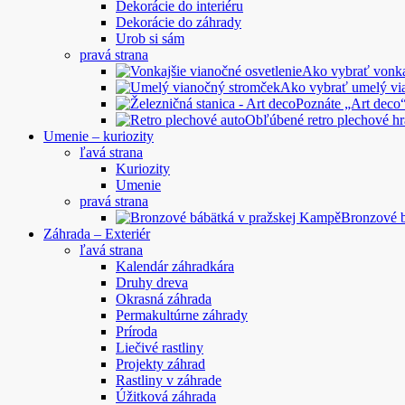
Dekorácie do interiéru
Dekorácie do záhrady
Urob si sám
pravá strana
Ako vybrať vonkaj
Ako vybrať umelý vi
Poznáte „Art deco“
Obľúbené retro plechové hr
Umenie – kuriozity
ľavá strana
Kuriozity
Umenie
pravá strana
Bronzové 
Záhrada – Exteriér
ľavá strana
Kalendár záhradkára
Druhy dreva
Okrasná záhrada
Permakultúrne záhrady
Príroda
Liečivé rastliny
Projekty záhrad
Rastliny v záhrade
Úžitková záhrada