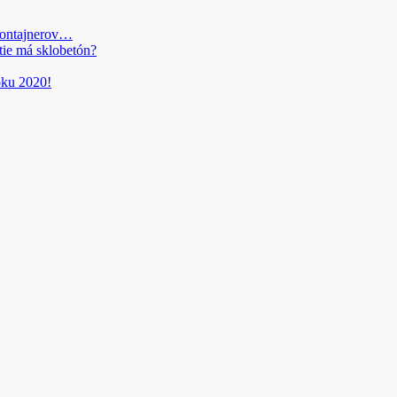
kontajnerov…
tie má sklobetón?
roku 2020!