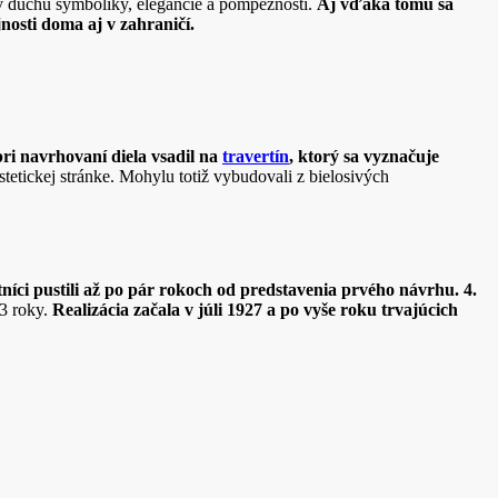
 v duchu symboliky, elegancie a pompéznosti.
Aj vďaka tomu sa
nosti doma aj v zahraničí.
pri navrhovaní diela vsadil na
travertín
, ktorý sa vyznačuje
tetickej stránke. Mohylu totiž vybudovali z bielosivých
níci pustili až po pár rokoch od predstavenia prvého návrhu. 4.
3 roky.
Realizácia začala v júli 1927 a po vyše roku trvajúcich