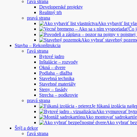
ľavá strana
Developerské projekty
Realitný trh
pravá strana
Ako vybaviť list vla
Čo 
Ako vybrať stavebný pozem
Stavba – Rekonštrukcia
ľavá strana
Bytové jadro
Inštalácie – rozvody
Okná – dvere
Podlaha – dlažba
Stavebná technika
Stavebné materiály
Steny – fasády
Strecha – podkrovie
pravá strana
Je fúkaná izolácia najle
Ako vymurovať byto
Ako montovať sadrokartó
Ako vybrať bez
Štýl a dekor
ľavá strana