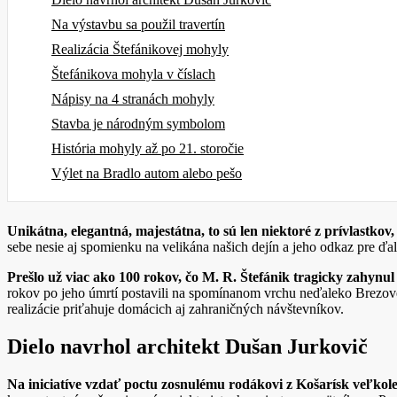
Na výstavbu sa použil travertín
Realizácia Štefánikovej mohyly
Štefánikova mohyla v číslach
Nápisy na 4 stranách mohyly
Stavba je národným symbolom
História mohyly až po 21. storočie
Výlet na Bradlo autom alebo pešo
Unikátna, elegantná, majestátna, to sú len niektoré z prívlastkov
sebe nesie aj spomienku na velikána našich dejín a jeho odkaz pre ďal
Prešlo už viac ako 100 rokov, čo M. R. Štefánik tragicky zahynul p
rokov po jeho úmrtí postavili na spomínanom vrchu neďaleko Brezovej
realizácie priťahuje domácich aj zahraničných návštevníkov.
Dielo navrhol architekt Dušan Jurkovič
Na iniciatíve vzdať poctu zosnulému rodákovi z Košarísk veľko