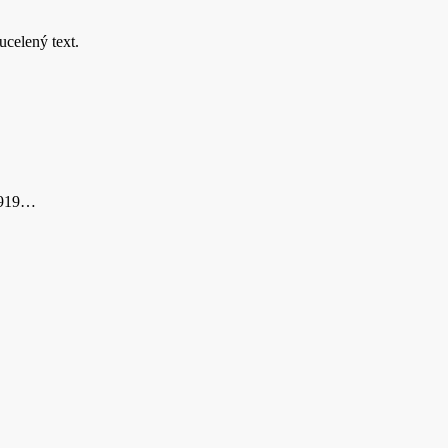
ucelený text.
 1919…