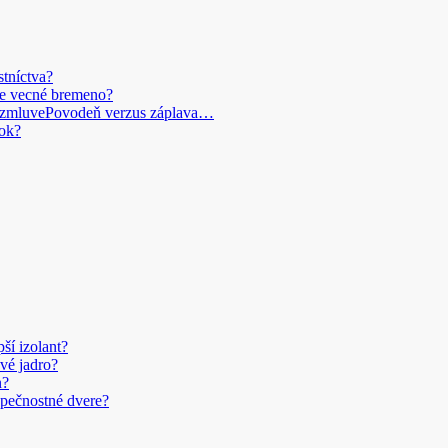
stníctva?
je vecné bremeno?
Povodeň verzus záplava…
ok?
pší izolant?
vé jadro?
n?
pečnostné dvere?