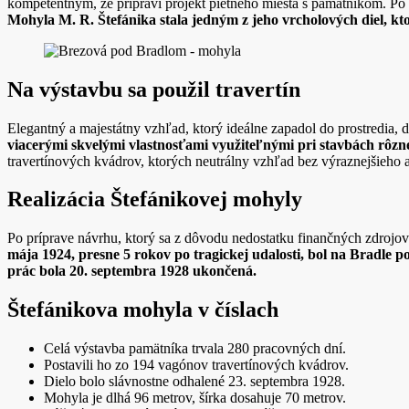
kompetentným, že pripraví projekt pietneho miesta s pamätníkom. Po 
Mohyla M. R. Štefánika stala jedným z jeho vrcholových diel, kto
Na výstavbu sa použil travertín
Elegantný a majestátny vzhľad, ktorý ideálne zapadol do prostredia, do
viacerými skvelými vlastnosťami využiteľnými pri stavbách rôzn
travertínových kvádrov, ktorých neutrálny vzhľad bez výraznejšieho a
Realizácia Štefánikovej mohyly
Po príprave návrhu, ktorý sa z dôvodu nedostatku finančných zdrojov 
mája 1924, presne 5 rokov po tragickej udalosti, bol na Bradle 
prác bola 20. septembra 1928 ukončená.
Štefánikova mohyla v číslach
Celá výstavba pamätníka trvala 280 pracovných dní.
Postavili ho zo 194 vagónov travertínových kvádrov.
Dielo bolo slávnostne odhalené 23. septembra 1928.
Mohyla je dlhá 96 metrov, šírka dosahuje 70 metrov.