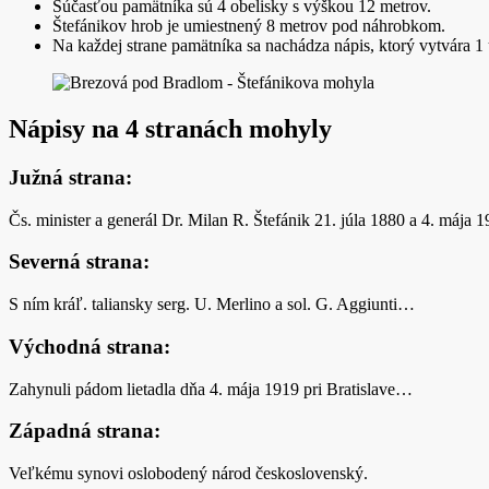
Súčasťou pamätníka sú 4 obelisky s výškou 12 metrov.
Štefánikov hrob je umiestnený 8 metrov pod náhrobkom.
Na každej strane pamätníka sa nachádza nápis, ktorý vytvára 1 
Nápisy na 4 stranách mohyly
Južná strana:
Čs. minister a generál Dr. Milan R. Štefánik 21. júla 1880 a 4. mája
Severná strana:
S ním kráľ. taliansky serg. U. Merlino a sol. G. Aggiunti…
Východná strana:
Zahynuli pádom lietadla dňa 4. mája 1919 pri Bratislave…
Západná strana:
Veľkému synovi oslobodený národ československý.