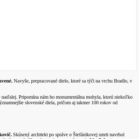
avené.
Navyše, prepracované dielo, ktoré sa týči na vrchu Bradlo, v
ije naďalej. Pripomína nám ho monumentálna mohyla, ktorú niekoľko
významnejšie slovenské diela, pričom aj takmer 100 rokov od
kovič.
Skúsený architekt po správe o Štefánikovej smrti navrhol