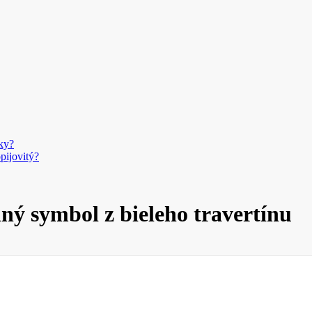
ky?
pijovitý?
ný symbol z bieleho travertínu