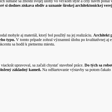
ich súhlase sa zhostil svojej úlohy vo veľkom štýle a celý návrh poňal
ré si dodnes získava obdiv a uznanie širokej architektonickej verej
dal mohyle aj materiál, ktorý bol použitý na jej realizáciu.
Architekt 
eho typu.
V tomto prípade zohral významnú úlohu po kvalitatívnej aj es
kcentu sa hodil k pietnemu miestu.
viackrát upravoval, sa začali chystať stavebné práce.
Do tých sa robot
položený základný kameň.
Na odštartovanie výstavby sa potom čakalo 