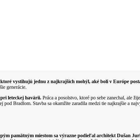
, ktoré vystihujú jednu z najkrajších mohýl, aké boli v Európe post
šie generácie.
ri leteckej havárii.
Práca a posolstvo, ktoré po sebe zanechal, ale ž
 pod Bradlom. Stavba sa okamžite zaradila medzi tie najkrajšie a naj
lepým pamätným miestom sa výrazne podieľal architekt Dušan Jur