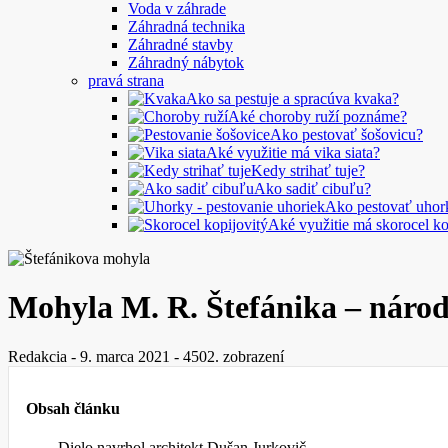
Voda v záhrade
Záhradná technika
Záhradné stavby
Záhradný nábytok
pravá strana
Ako sa pestuje a spracúva kvaka?
Aké choroby ruží poznáme?
Ako pestovať šošovicu?
Aké využitie má vika siata?
Kedy strihať tuje?
Ako sadiť cibuľu?
Ako pestovať uhor
Aké využitie má skorocel ko
Mohyla M. R. Štefánika – národ
Redakcia
-
9. marca 2021
-
4502. zobrazení
Obsah článku
Dielo navrhol architekt Dušan Jurkovič