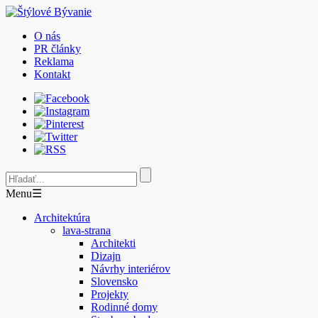
O nás
PR články
Reklama
Kontakt
Menu
☰
Architektúra
lava-strana
Architekti
Dizajn
Návrhy interiérov
Slovensko
Projekty
Rodinné domy