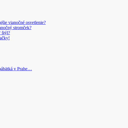
šie vianočné osvetlenie?
anočný stromček?
 štýl?
ačky!
bábätká v Prahe…