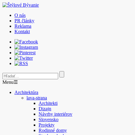
O nás
PR články
Reklama
Kontakt
Menu
☰
Architektúra
lava-strana
Architekti
Dizajn
Návrhy interiérov
Slovensko
Projekty
Rodinné domy