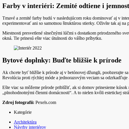
Farby v interiéri: Zemité odtiene i jemnos
Tmavé a zemité farby budú v nasledujúcom roku dominovať aj v inter
experimentovať ani so samotnou štruktúrou stierky. Oživíte tak aj na
Miestnosti presvetlené slnečnými lúčmi s dostatkom prirodzeného sve
okná. Tie prinesú ešte viac útulnosti do vášho príbytku.
Bytové doplnky: Buďte bližšie k prírode
Ak chcete byť bližšie k prírode aj v betónovej džungli, poobzerajte s
Revolúcia proti rýchlej móde a jednorazovým veciam sa odzrkadľuje a
Ešte viac sa môžeme prírode priblížiť, ak si domov prinesieme kúsok 
„plnohodnotnými členmi domácnosti“. A to nielen kvôli estetickej strá
Zdroj fotografií:
Pexels.com
Kategórie
Architektúra
Návrhy interiérov