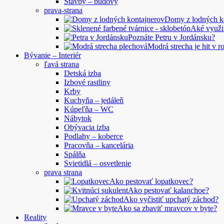
Stavby – budovy
prava-strana
Domy z lodných 
Aké využi
Poznáte Petru v Jordánsku?
Modrá strecha je hit v 
Bývanie – Interiér
ľavá strana
Detská izba
Izbové rastliny
Krby
Kuchyňa – jedáleň
Kúpeľňa – WC
Nábytok
Obývacia izba
Podlahy – koberce
Pracovňa – kancelária
Spálňa
Svietidlá – osvetlenie
prava strana
Ako pestovať lopatkovec?
Ako pestovať kalanchoe?
Ako vyčistiť upchatý záchod?
Ako sa zbaviť mravcov v byte?
Reality