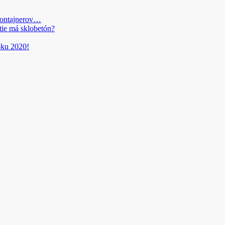
kontajnerov…
tie má sklobetón?
roku 2020!