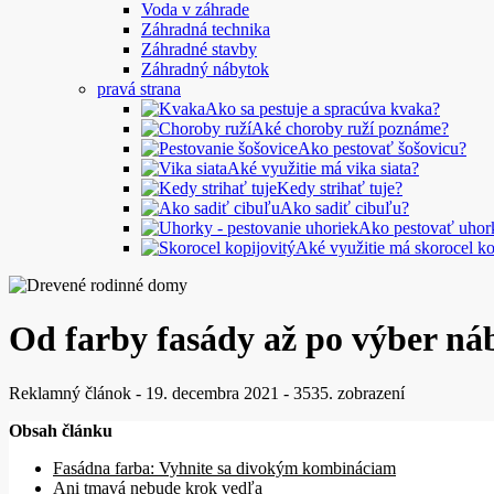
Voda v záhrade
Záhradná technika
Záhradné stavby
Záhradný nábytok
pravá strana
Ako sa pestuje a spracúva kvaka?
Aké choroby ruží poznáme?
Ako pestovať šošovicu?
Aké využitie má vika siata?
Kedy strihať tuje?
Ako sadiť cibuľu?
Ako pestovať uhor
Aké využitie má skorocel ko
Od farby fasády až po výber náb
Reklamný článok
-
19. decembra 2021
-
3535. zobrazení
Obsah článku
Fasádna farba: Vyhnite sa divokým kombináciam
Ani tmavá nebude krok vedľa