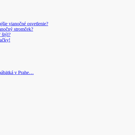
šie vianočné osvetlenie?
anočný stromček?
 štýl?
ačky!
bábätká v Prahe…