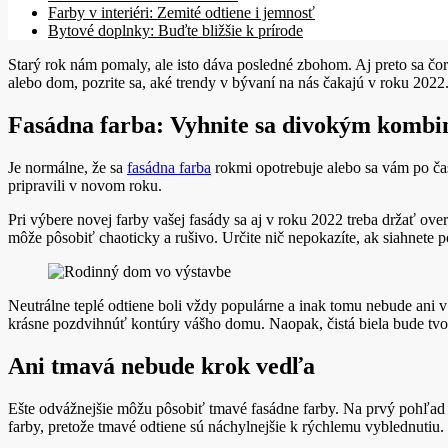
Farby v interiéri: Zemité odtiene i jemnosť
Bytové doplnky: Buďte bližšie k prírode
Starý rok nám pomaly, ale isto dáva posledné zbohom. Aj preto sa čora
alebo dom, pozrite sa, aké trendy v bývaní na nás čakajú v roku 2022
Fasádna farba: Vyhnite sa divokým komb
Je normálne, že sa
fasádna farba
rokmi opotrebuje alebo sa vám po čas
pripravili v novom roku.
Pri výbere novej farby vašej fasády sa aj v roku 2022 treba držať 
môže pôsobiť chaoticky a rušivo. Určite nič nepokazíte, ak siahnete
Neutrálne teplé odtiene boli vždy populárne a inak tomu nebude ani 
krásne pozdvihnúť kontúry vášho domu. Naopak, čistá biela bude tvor
Ani tmavá nebude krok vedľa
Ešte odvážnejšie môžu pôsobiť tmavé fasádne farby. Na prvý pohľad s
farby, pretože tmavé odtiene sú náchylnejšie k rýchlemu vyblednutiu.