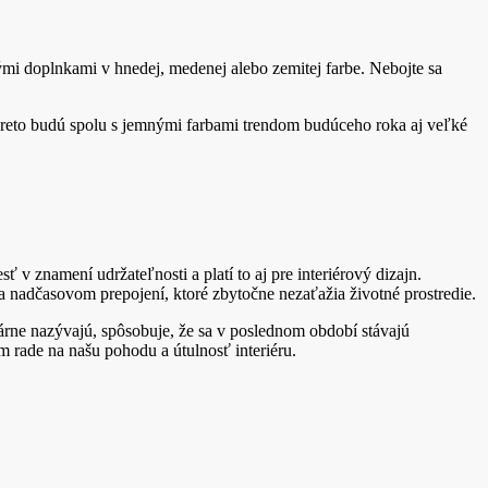
mi doplnkami v hnedej, medenej alebo zemitej farbe. Nebojte sa
 preto budú spolu s jemnými farbami trendom budúceho roka aj veľké
 v znamení udržateľnosti a platí to aj pre interiérový dizajn.
a nadčasovom prepojení, ktoré zbytočne nezaťažia životné prostredie.
iárne nazývajú, spôsobuje, že sa v poslednom období stávajú
m rade na našu pohodu a útulnosť interiéru.