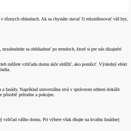
v rôznych oblastiach. Ak sa chystáte stavať či rekonštruovať váš byt,
nezabudnite sa obhliadnuť po trendoch, ktoré si pre nás dizajnéri
arieb môžete vzhľadu domu skôr ublížiť, ako pomôcť. Výsledný efekt
ladia.
u a fasády. Napríklad univerzálna sivá v správnom odtieni dokáže
e pôsobiť prírodne a pokojne.
ý vzhľad vášho domu. Pri výbere však dbajte na kvalitu fasádnej