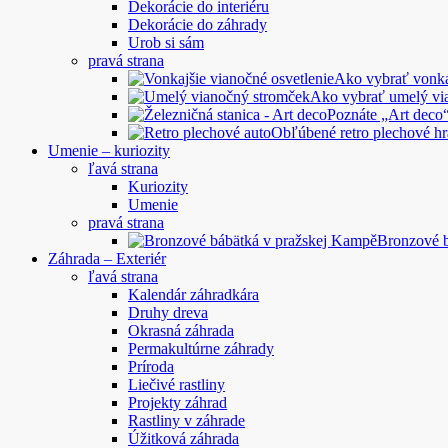
Dekorácie do interiéru
Dekorácie do záhrady
Urob si sám
pravá strana
Ako vybrať vonkaj
Ako vybrať umelý vi
Poznáte „Art deco“
Obľúbené retro plechové hr
Umenie – kuriozity
ľavá strana
Kuriozity
Umenie
pravá strana
Bronzové 
Záhrada – Exteriér
ľavá strana
Kalendár záhradkára
Druhy dreva
Okrasná záhrada
Permakultúrne záhrady
Príroda
Liečivé rastliny
Projekty záhrad
Rastliny v záhrade
Úžitková záhrada