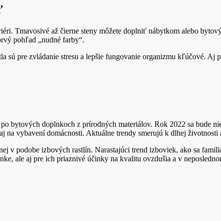
ť
iéri. Tmavosivé až čierne steny môžete doplniť nábytkom alebo bytový
 prvý pohľad „nudné farby“.
tla sú pre zvládanie stresu a lepšie fungovanie organizmu kľúčové. Aj
a po bytových doplnkoch z prírodných materiálov. Rok 2022 sa bude niesť
j na vybavení domácnosti. Aktuálne trendy smerujú k dlhej životnosti 
nej v podobe izbových rastlín. Narastajúci trend izboviek, ako sa famil
nke, ale aj pre ich priaznivé účinky na kvalitu ovzdušia a v neposledno