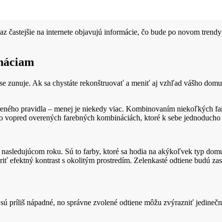
z častejšie na internete objavujú informácie, čo bude po novom trendy 
.
ináciam
e zunuje. Ak sa chystáte rekonštruovať a meniť aj vzhľad vášho domu, 
overeného pravidla – menej je niekedy viac. Kombinovaním niekoľkých f
 po vopred overených farebných kombináciách, ktoré k sebe jednoducho 
v nasledujúcom roku. Sú to farby, ktoré sa hodia na akýkoľvek typ dom
iť efektný kontrast s okolitým prostredím. Zelenkasté odtiene budú zas
ú príliš nápadné, no správne zvolené odtiene môžu zvýrazniť jedinečn