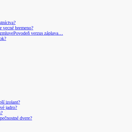
stníctva?
je vecné bremeno?
Povodeň verzus záplava…
ok?
pší izolant?
vé jadro?
n?
pečnostné dvere?