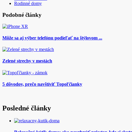
Rodinné domy
Podobné články
Môže sa aj výber telefónu podieľať na štýlovom ...
Zelené strechy v mestách
5 dôvodov, prečo navštíviť Topoľčianky
Posledné články