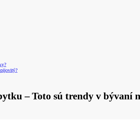
ky?
pijovitý?
ytku – Toto sú trendy v bývaní 