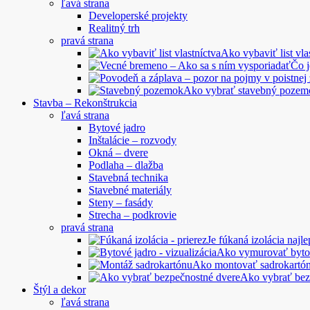
ľavá strana
Developerské projekty
Realitný trh
pravá strana
Ako vybaviť list vla
Čo 
Ako vybrať stavebný pozem
Stavba – Rekonštrukcia
ľavá strana
Bytové jadro
Inštalácie – rozvody
Okná – dvere
Podlaha – dlažba
Stavebná technika
Stavebné materiály
Steny – fasády
Strecha – podkrovie
pravá strana
Je fúkaná izolácia najle
Ako vymurovať byto
Ako montovať sadrokartó
Ako vybrať bez
Štýl a dekor
ľavá strana